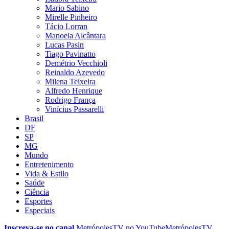
Mario Sabino
Mirelle Pinheiro
Tácio Lorran
Manoela Alcântara
Lucas Pasin
Tiago Pavinatto
Demétrio Vecchioli
Reinaldo Azevedo
Milena Teixeira
Alfredo Henrique
Rodrigo França
Vinícius Passarelli
Brasil
DF
SP
MG
Mundo
Entretenimento
Vida & Estilo
Saúde
Ciência
Esportes
Especiais
Inscreva-se no canal
MetrópolesTV no
YouTube
MetrópolesTV