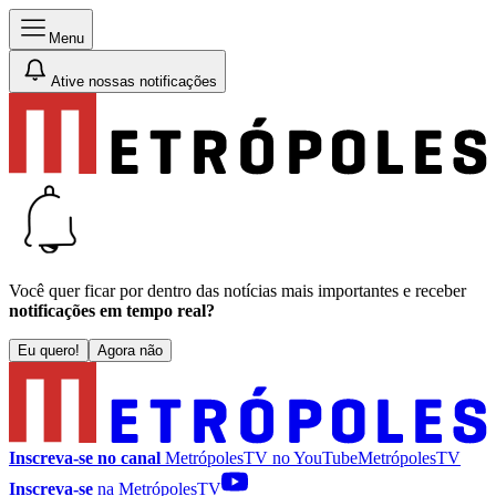
Menu
Ative nossas notificações
Você quer ficar por dentro das notícias mais importantes e receber
notificações em tempo real?
Eu quero!
Agora não
Inscreva-se no canal
MetrópolesTV no
YouTube
MetrópolesTV
Inscreva-se
na MetrópolesTV