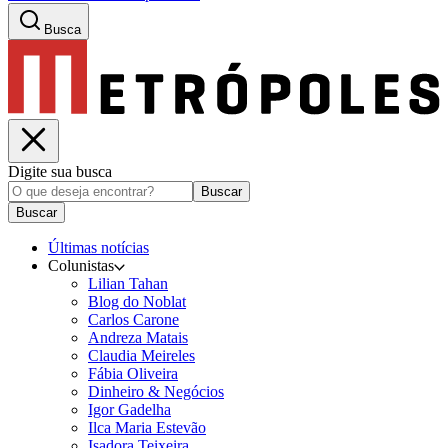
Busca
Digite sua busca
Buscar
Buscar
Últimas notícias
Colunistas
Lilian Tahan
Blog do Noblat
Carlos Carone
Andreza Matais
Claudia Meireles
Fábia Oliveira
Dinheiro & Negócios
Igor Gadelha
Ilca Maria Estevão
Isadora Teixeira