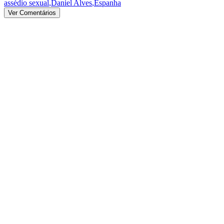
assédio sexual
,
Daniel Alves
,
Espanha
Ver Comentários