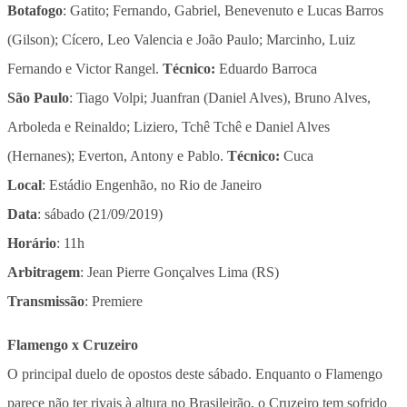
Botafogo
: Gatito; Fernando, Gabriel, Benevenuto e Lucas Barros
(Gilson); Cícero, Leo Valencia e João Paulo; Marcinho, Luiz
Fernando e Victor Rangel.
Técnico:
Eduardo Barroca
São Paulo
: ​Tiago Volpi; Juanfran (Daniel Alves), Bruno Alves,
Arboleda e Reinaldo; Liziero, Tchê Tchê e Daniel Alves
(Hernanes); Everton, Antony e Pablo.
Técnico:
Cuca
Local
: Estádio Engenhão, no Rio de Janeiro
Data
: sábado (21/09/2019)
Horário
: 11h
Arbitragem
: ​Jean Pierre Gonçalves Lima (RS)
Transmissão
: ​Premiere
Flamengo x Cruzeiro
O principal duelo de opostos deste sábado. Enquanto o Flamengo
parece não ter rivais à altura no Brasileirão, o Cruzeiro tem sofrido