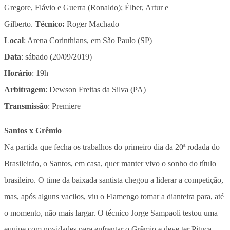
Gregore, Flávio e Guerra (Ronaldo); Élber, Artur e
Gilberto.
Técnico:
Roger Machado
Local
: Arena Corinthians, em São Paulo (SP)
Data
: sábado (20/09/2019)
Horário
: 19h
Arbitragem
: Dewson Freitas da Silva (PA)
Transmissão
: Premiere
Santos x Grêmio
Na partida que fecha os trabalhos do primeiro dia da 20ª rodada do
Brasileirão, o Santos, em casa, quer manter vivo o sonho do título
brasileiro. O time da baixada santista chegou a liderar a competição,
mas, após alguns vacilos, viu o Flamengo tomar a dianteira para, até
o momento, não mais largar. O técnico Jorge Sampaoli testou uma
equipe com novidades para enfrentar o Grêmio e deve ter Pituca