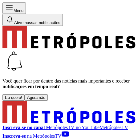
Menu
Ative nossas notificações
Você quer ficar por dentro das notícias mais importantes e receber
notificações em tempo real?
Eu quero!
Agora não
Inscreva-se no canal
MetrópolesTV no
YouTube
MetrópolesTV
Inscreva-se
na MetrópolesTV