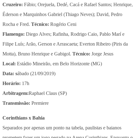
Cruzeiro:
​Fábio; Orejuela, Dedé, Cacá e Rafael Santos; Henrique,
Éderson e Marquinhos Gabriel (Thiago Neves); David, Pedro
Rocha e Fred.
Técnico:
Rogério Ceni
Flamengo:
Diego Alves; Rafinha, Rodrigo Caio, Pablo Marí e
Filipe Luís; Arão, Gerson e Arrascaeta; Everton Ribeiro (Piris da
Motta), Bruno Henrique e Gabigol.
Técnico:
Jorge Jesus
Local:
Estádio Mineirão, em Belo Horizonte (MG)
Data: s
ábado (21/09/2019)
Horário:
17h
Arbitragem:
​Raphael Claus (SP)
Transmissão:
Premiere
Corinthians x Bahia
Separados por apenas um ponto na tabela, paulistas e baianos
prometem fazer um jogo pegado na Arena Corinthians. Enquanto o