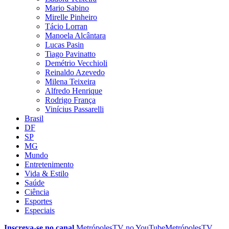
Mario Sabino
Mirelle Pinheiro
Tácio Lorran
Manoela Alcântara
Lucas Pasin
Tiago Pavinatto
Demétrio Vecchioli
Reinaldo Azevedo
Milena Teixeira
Alfredo Henrique
Rodrigo França
Vinícius Passarelli
Brasil
DF
SP
MG
Mundo
Entretenimento
Vida & Estilo
Saúde
Ciência
Esportes
Especiais
Inscreva-se no canal
MetrópolesTV no
YouTube
MetrópolesTV