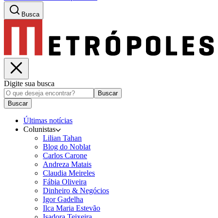
Busca
Digite sua busca
Buscar
Buscar
Últimas notícias
Colunistas
Lilian Tahan
Blog do Noblat
Carlos Carone
Andreza Matais
Claudia Meireles
Fábia Oliveira
Dinheiro & Negócios
Igor Gadelha
Ilca Maria Estevão
Isadora Teixeira