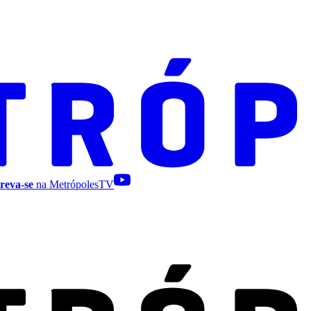
reva-se
na MetrópolesTV