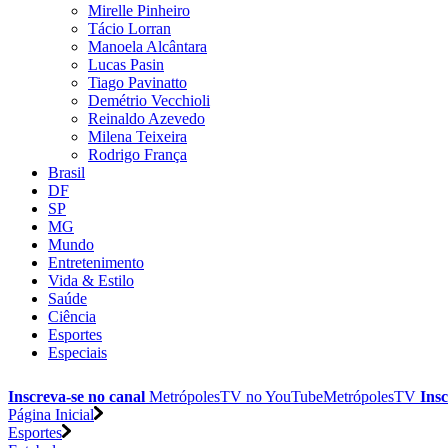
Mirelle Pinheiro
Tácio Lorran
Manoela Alcântara
Lucas Pasin
Tiago Pavinatto
Demétrio Vecchioli
Reinaldo Azevedo
Milena Teixeira
Rodrigo França
Brasil
DF
SP
MG
Mundo
Entretenimento
Vida & Estilo
Saúde
Ciência
Esportes
Especiais
Inscreva-se no canal
MetrópolesTV no
YouTube
MetrópolesTV
Insc
Página Inicial
Esportes