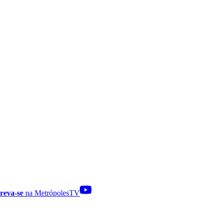
reva-se
na MetrópolesTV