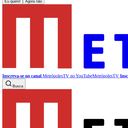
Eu quero!
Agora não
Inscreva-se no canal
MetrópolesTV no
YouTube
MetrópolesTV
Insc
Busca