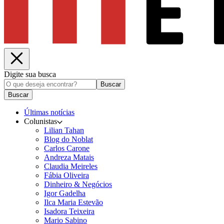
Digite sua busca
Buscar
Buscar
Últimas notícias
Colunistas
Lilian Tahan
Blog do Noblat
Carlos Carone
Andreza Matais
Claudia Meireles
Fábia Oliveira
Dinheiro & Negócios
Igor Gadelha
Ilca Maria Estevão
Isadora Teixeira
Mario Sabino