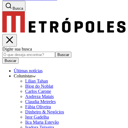
Busca
Digite sua busca
Buscar
Buscar
Últimas notícias
Colunistas
Lilian Tahan
Blog do Noblat
Carlos Carone
Andreza Matais
Claudia Meireles
Fábia Oliveira
Dinheiro & Negócios
Igor Gadelha
Ilca Maria Estevão
Isadora Teixeira