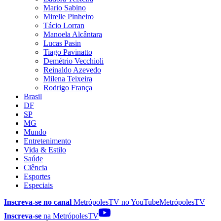
Mario Sabino
Mirelle Pinheiro
Tácio Lorran
Manoela Alcântara
Lucas Pasin
Tiago Pavinatto
Demétrio Vecchioli
Reinaldo Azevedo
Milena Teixeira
Rodrigo França
Brasil
DF
SP
MG
Mundo
Entretenimento
Vida & Estilo
Saúde
Ciência
Esportes
Especiais
Inscreva-se no canal
MetrópolesTV no
YouTube
MetrópolesTV
Inscreva-se
na MetrópolesTV