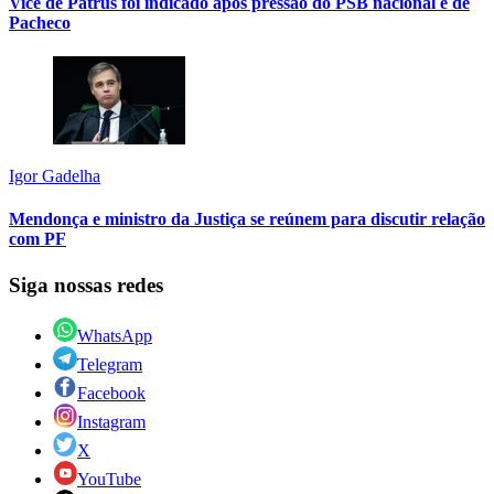
Vice de Patrus foi indicado após pressão do PSB nacional e de
Pacheco
Igor Gadelha
Mendonça e ministro da Justiça se reúnem para discutir relação
com PF
Siga nossas redes
WhatsApp
Telegram
Facebook
Instagram
X
YouTube