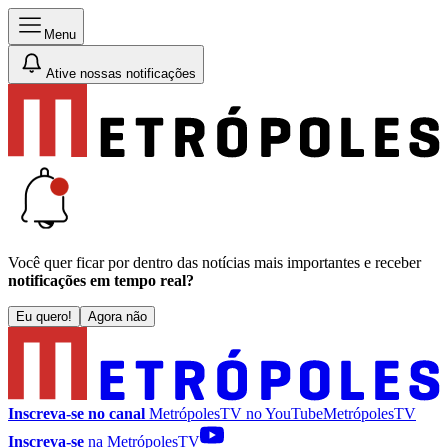
Menu
Ative nossas notificações
Você quer ficar por dentro das notícias mais importantes e receber
notificações em tempo real?
Eu quero!
Agora não
Inscreva-se no canal
MetrópolesTV no
YouTube
MetrópolesTV
Inscreva-se
na MetrópolesTV