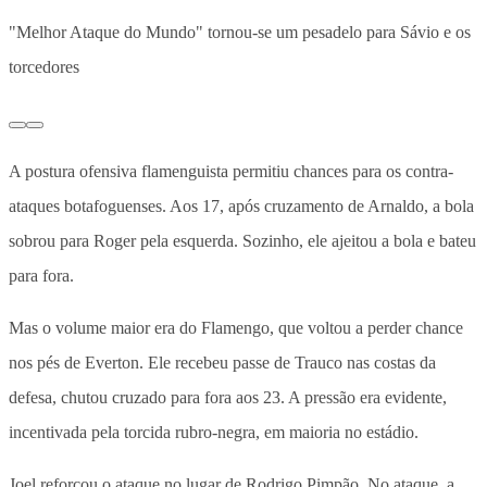
"Melhor Ataque do Mundo" tornou-se um pesadelo para Sávio e os
torcedores
A postura ofensiva flamenguista permitiu chances para os contra-
ataques botafoguenses. Aos 17, após cruzamento de Arnaldo, a bola
sobrou para Roger pela esquerda. Sozinho, ele ajeitou a bola e bateu
para fora.
Mas o volume maior era do Flamengo, que voltou a perder chance
nos pés de Everton. Ele recebeu passe de Trauco nas costas da
defesa, chutou cruzado para fora aos 23. A pressão era evidente,
incentivada pela torcida rubro-negra, em maioria no estádio.
Joel reforçou o ataque no lugar de Rodrigo Pimpão. No ataque, a