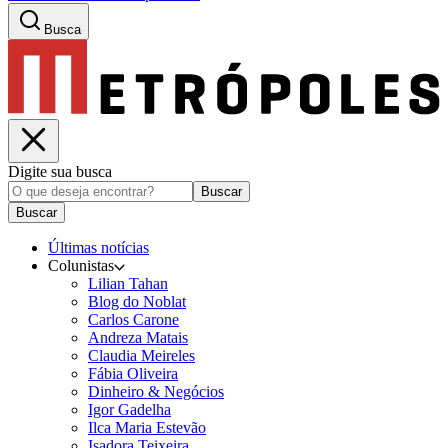
Busca
Digite sua busca
Buscar
Buscar
Últimas notícias
Colunistas
Lilian Tahan
Blog do Noblat
Carlos Carone
Andreza Matais
Claudia Meireles
Fábia Oliveira
Dinheiro & Negócios
Igor Gadelha
Ilca Maria Estevão
Isadora Teixeira