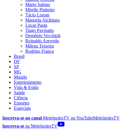
Mario Sabino
Mirelle Pinheiro
Tácio Lorran
Manoela Alcântara
Lucas Pasin
Tiago Pavinatto
Demétrio Vecchioli
Reinaldo Azevedo
Milena Teixeira
Rodrigo França
Brasil
DF
SP
MG
Mundo
Entretenimento
Vida & Estilo
Saúde
Ciência
Esportes
Especiais
Inscreva-se no canal
MetrópolesTV no
YouTube
MetrópolesTV
Inscreva-se
na MetrópolesTV