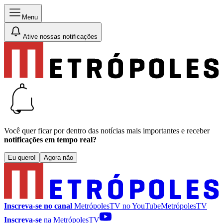
Menu
Ative nossas notificações
Você quer ficar por dentro das notícias mais importantes e receber
notificações em tempo real?
Eu quero!
Agora não
Inscreva-se no canal
MetrópolesTV no
YouTube
MetrópolesTV
Inscreva-se
na MetrópolesTV