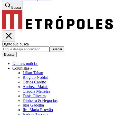
Busca
Digite sua busca
Buscar
Buscar
Últimas notícias
Colunistas
Lilian Tahan
Blog do Noblat
Carlos Carone
Andreza Matais
Claudia Meireles
Fábia Oliveira
Dinheiro & Negócios
Igor Gadelha
Ilca Maria Estevão
Isadora Teixeira