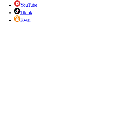
YouTube
Tiktok
Kwai