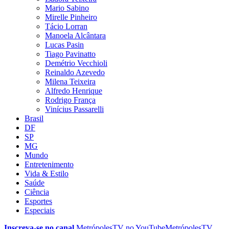
Mario Sabino
Mirelle Pinheiro
Tácio Lorran
Manoela Alcântara
Lucas Pasin
Tiago Pavinatto
Demétrio Vecchioli
Reinaldo Azevedo
Milena Teixeira
Alfredo Henrique
Rodrigo França
Vinícius Passarelli
Brasil
DF
SP
MG
Mundo
Entretenimento
Vida & Estilo
Saúde
Ciência
Esportes
Especiais
Inscreva-se no canal
MetrópolesTV no
YouTube
MetrópolesTV