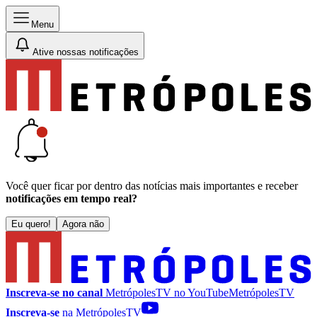
Menu
Ative nossas notificações
Você quer ficar por dentro das notícias mais importantes e receber
notificações em tempo real?
Eu quero!
Agora não
Inscreva-se no canal
MetrópolesTV no
YouTube
MetrópolesTV
Inscreva-se
na MetrópolesTV