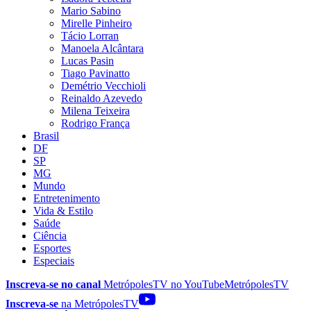
Mario Sabino
Mirelle Pinheiro
Tácio Lorran
Manoela Alcântara
Lucas Pasin
Tiago Pavinatto
Demétrio Vecchioli
Reinaldo Azevedo
Milena Teixeira
Rodrigo França
Brasil
DF
SP
MG
Mundo
Entretenimento
Vida & Estilo
Saúde
Ciência
Esportes
Especiais
Inscreva-se no canal
MetrópolesTV no
YouTube
MetrópolesTV
Inscreva-se
na MetrópolesTV