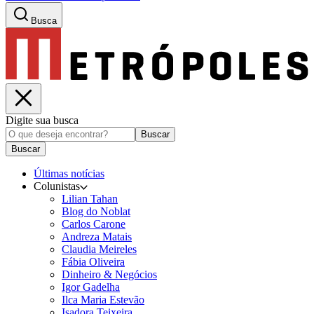
Busca
Digite sua busca
Buscar
Buscar
Últimas notícias
Colunistas
Lilian Tahan
Blog do Noblat
Carlos Carone
Andreza Matais
Claudia Meireles
Fábia Oliveira
Dinheiro & Negócios
Igor Gadelha
Ilca Maria Estevão
Isadora Teixeira