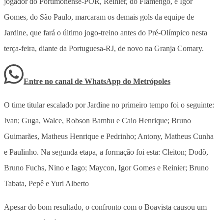
jogador do Portimonense-POR, Reinier, do Flamengo, e Igor
Gomes, do São Paulo, marcaram os demais gols da equipe de
Jardine, que fará o último jogo-treino antes do Pré-Olímpico nesta
terça-feira, diante da Portuguesa-RJ, de novo na Granja Comary.
Entre no canal de WhatsApp
do
Metrópoles
O time titular escalado por Jardine no primeiro tempo foi o seguinte:
Ivan; Guga, Walce, Robson Bambu e Caio Henrique; Bruno
Guimarães, Matheus Henrique e Pedrinho; Antony, Matheus Cunha
e Paulinho. Na segunda etapa, a formação foi esta: Cleiton; Dodô,
Bruno Fuchs, Nino e Iago; Maycon, Igor Gomes e Reinier; Bruno
Tabata, Pepê e Yuri Alberto
Apesar do bom resultado, o confronto com o Boavista causou um