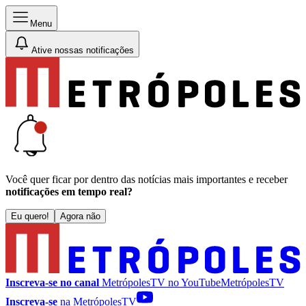
Menu
Ative nossas notificações
Você quer ficar por dentro das notícias mais importantes e receber
notificações em tempo real?
Eu quero!
Agora não
Inscreva-se no canal
MetrópolesTV no
YouTube
MetrópolesTV
Inscreva-se
na MetrópolesTV