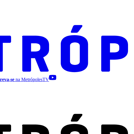
reva-se
na MetrópolesTV