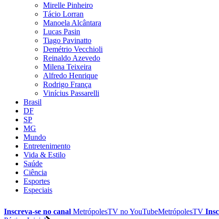
Mirelle Pinheiro
Tácio Lorran
Manoela Alcântara
Lucas Pasin
Tiago Pavinatto
Demétrio Vecchioli
Reinaldo Azevedo
Milena Teixeira
Alfredo Henrique
Rodrigo França
Vinícius Passarelli
Brasil
DF
SP
MG
Mundo
Entretenimento
Vida & Estilo
Saúde
Ciência
Esportes
Especiais
Inscreva-se no canal
MetrópolesTV no
YouTube
MetrópolesTV
Insc