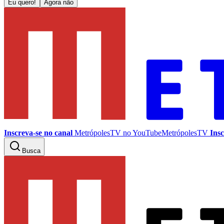
Eu quero!
Agora não
Inscreva-se no canal
MetrópolesTV no
YouTube
MetrópolesTV
Insc
Busca