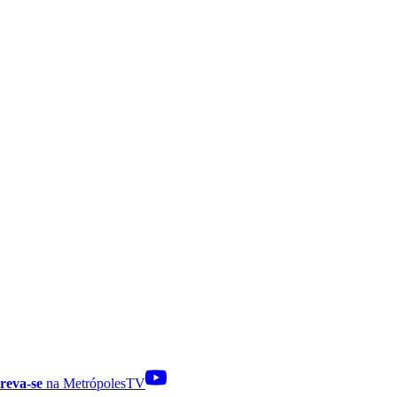
reva-se
na MetrópolesTV