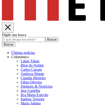
Digite sua busca
Buscar
Buscar
Últimas notícias
Colunistas
Lilian Tahan
Blog do Noblat
Carlos Carone
Andreza Matais
Claudia Meireles
Fábia Oliveira
Dinheiro & Negócios
Igor Gadelha
Ilca Maria Estevão
Isadora Teixeira
Mario Sabino