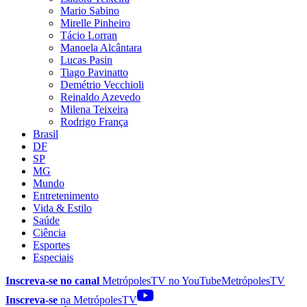
Mario Sabino
Mirelle Pinheiro
Tácio Lorran
Manoela Alcântara
Lucas Pasin
Tiago Pavinatto
Demétrio Vecchioli
Reinaldo Azevedo
Milena Teixeira
Rodrigo França
Brasil
DF
SP
MG
Mundo
Entretenimento
Vida & Estilo
Saúde
Ciência
Esportes
Especiais
Inscreva-se no canal
MetrópolesTV no
YouTube
MetrópolesTV
Inscreva-se
na MetrópolesTV