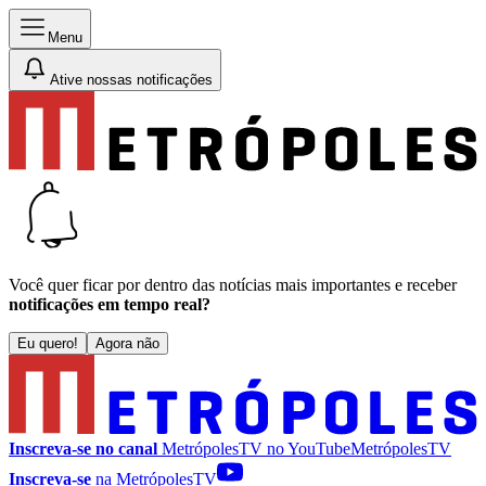
Menu
Ative nossas notificações
Você quer ficar por dentro das notícias mais importantes e receber
notificações em tempo real?
Eu quero!
Agora não
Inscreva-se no canal
MetrópolesTV no
YouTube
MetrópolesTV
Inscreva-se
na MetrópolesTV