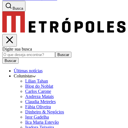
Busca
Digite sua busca
Buscar
Buscar
Últimas notícias
Colunistas
Lilian Tahan
Blog do Noblat
Carlos Carone
Andreza Matais
Claudia Meireles
Fábia Oliveira
Dinheiro & Negócios
Igor Gadelha
Ilca Maria Estevão
Isadora Teixeira