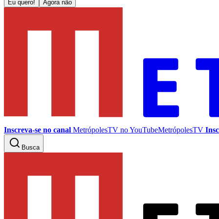
Eu quero!
Agora não
Inscreva-se no canal
MetrópolesTV no
YouTube
MetrópolesTV
Insc
Busca