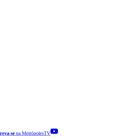
reva-se
na MetrópolesTV