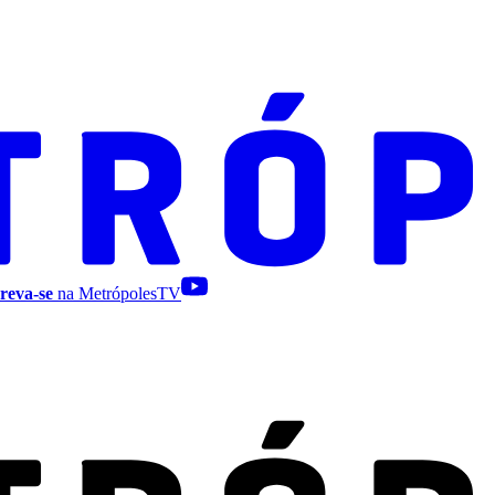
reva-se
na MetrópolesTV