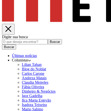
Digite sua busca
Buscar
Buscar
Últimas notícias
Colunistas
Lilian Tahan
Blog do Noblat
Carlos Carone
Andreza Matais
Claudia Meireles
Fábia Oliveira
Dinheiro & Negócios
Igor Gadelha
Ilca Maria Estevão
Isadora Teixeira
Mario Sabino