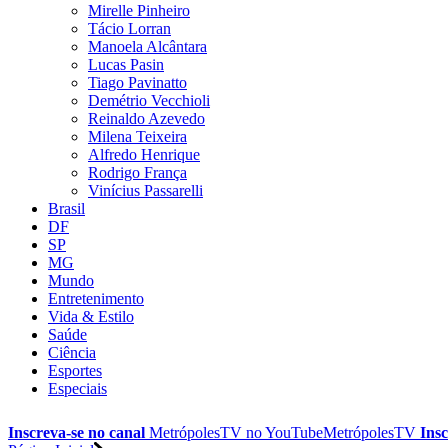
Mirelle Pinheiro
Tácio Lorran
Manoela Alcântara
Lucas Pasin
Tiago Pavinatto
Demétrio Vecchioli
Reinaldo Azevedo
Milena Teixeira
Alfredo Henrique
Rodrigo França
Vinícius Passarelli
Brasil
DF
SP
MG
Mundo
Entretenimento
Vida & Estilo
Saúde
Ciência
Esportes
Especiais
Inscreva-se no canal
MetrópolesTV no
YouTube
MetrópolesTV
Insc