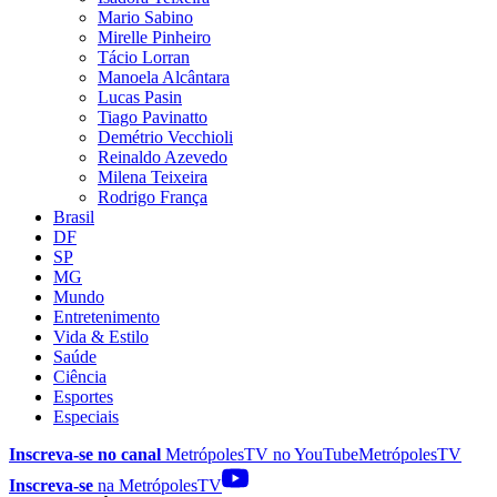
Mario Sabino
Mirelle Pinheiro
Tácio Lorran
Manoela Alcântara
Lucas Pasin
Tiago Pavinatto
Demétrio Vecchioli
Reinaldo Azevedo
Milena Teixeira
Rodrigo França
Brasil
DF
SP
MG
Mundo
Entretenimento
Vida & Estilo
Saúde
Ciência
Esportes
Especiais
Inscreva-se no canal
MetrópolesTV no
YouTube
MetrópolesTV
Inscreva-se
na MetrópolesTV