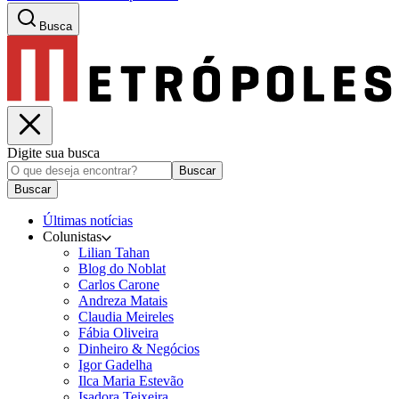
Busca
Digite sua busca
Buscar
Buscar
Últimas notícias
Colunistas
Lilian Tahan
Blog do Noblat
Carlos Carone
Andreza Matais
Claudia Meireles
Fábia Oliveira
Dinheiro & Negócios
Igor Gadelha
Ilca Maria Estevão
Isadora Teixeira