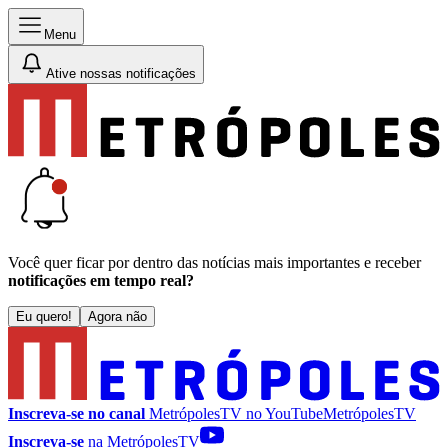
Menu
Ative nossas notificações
Você quer ficar por dentro das notícias mais importantes e receber
notificações em tempo real?
Eu quero!
Agora não
Inscreva-se no canal
MetrópolesTV no
YouTube
MetrópolesTV
Inscreva-se
na MetrópolesTV