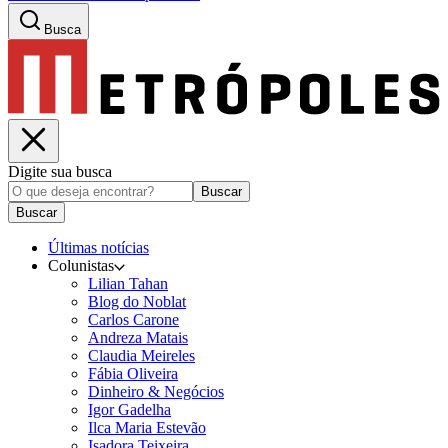
Busca
Digite sua busca
Buscar
Buscar
Últimas notícias
Colunistas
Lilian Tahan
Blog do Noblat
Carlos Carone
Andreza Matais
Claudia Meireles
Fábia Oliveira
Dinheiro & Negócios
Igor Gadelha
Ilca Maria Estevão
Isadora Teixeira