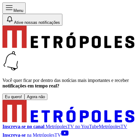
Menu
Ative nossas notificações
Você quer ficar por dentro das notícias mais importantes e receber
notificações em tempo real?
Eu quero!
Agora não
Inscreva-se no canal
MetrópolesTV no
YouTube
MetrópolesTV
Inscreva-se
na MetrópolesTV