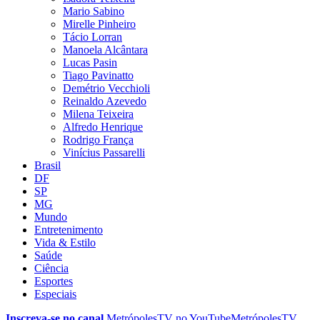
Mario Sabino
Mirelle Pinheiro
Tácio Lorran
Manoela Alcântara
Lucas Pasin
Tiago Pavinatto
Demétrio Vecchioli
Reinaldo Azevedo
Milena Teixeira
Alfredo Henrique
Rodrigo França
Vinícius Passarelli
Brasil
DF
SP
MG
Mundo
Entretenimento
Vida & Estilo
Saúde
Ciência
Esportes
Especiais
Inscreva-se no canal
MetrópolesTV no
YouTube
MetrópolesTV