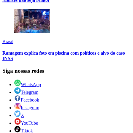
Moraes não seja relator
Brasil
Ramagem explica foto em piscina com políticos e alvo do caso
INSS
Siga nossas redes
WhatsApp
Telegram
Facebook
Instagram
X
YouTube
Tiktok