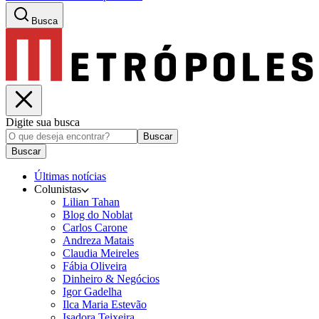
Busca
Digite sua busca
Buscar
Buscar
Últimas notícias
Colunistas
Lilian Tahan
Blog do Noblat
Carlos Carone
Andreza Matais
Claudia Meireles
Fábia Oliveira
Dinheiro & Negócios
Igor Gadelha
Ilca Maria Estevão
Isadora Teixeira