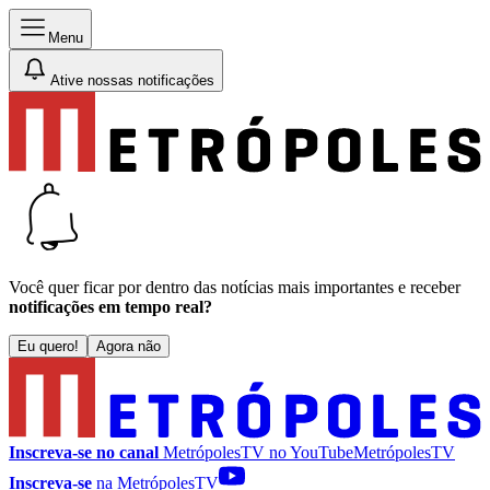
Menu
Ative nossas notificações
Você quer ficar por dentro das notícias mais importantes e receber
notificações em tempo real?
Eu quero!
Agora não
Inscreva-se no canal
MetrópolesTV no
YouTube
MetrópolesTV
Inscreva-se
na MetrópolesTV