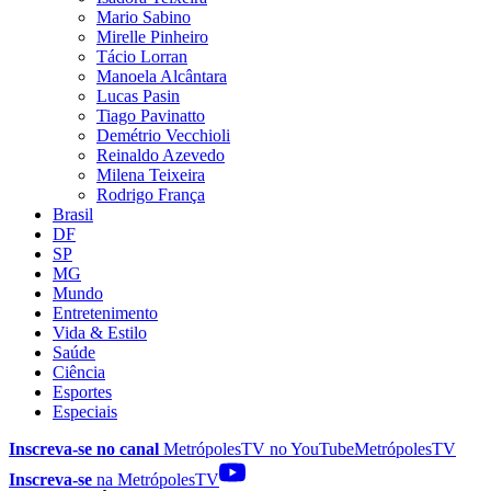
Mario Sabino
Mirelle Pinheiro
Tácio Lorran
Manoela Alcântara
Lucas Pasin
Tiago Pavinatto
Demétrio Vecchioli
Reinaldo Azevedo
Milena Teixeira
Rodrigo França
Brasil
DF
SP
MG
Mundo
Entretenimento
Vida & Estilo
Saúde
Ciência
Esportes
Especiais
Inscreva-se no canal
MetrópolesTV no
YouTube
MetrópolesTV
Inscreva-se
na MetrópolesTV