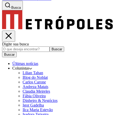
Busca
Digite sua busca
Buscar
Buscar
Últimas notícias
Colunistas
Lilian Tahan
Blog do Noblat
Carlos Carone
Andreza Matais
Claudia Meireles
Fábia Oliveira
Dinheiro & Negócios
Igor Gadelha
Ilca Maria Estevão
Isadora Teixeira