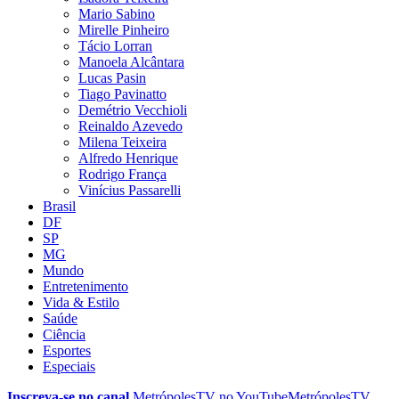
Mario Sabino
Mirelle Pinheiro
Tácio Lorran
Manoela Alcântara
Lucas Pasin
Tiago Pavinatto
Demétrio Vecchioli
Reinaldo Azevedo
Milena Teixeira
Alfredo Henrique
Rodrigo França
Vinícius Passarelli
Brasil
DF
SP
MG
Mundo
Entretenimento
Vida & Estilo
Saúde
Ciência
Esportes
Especiais
Inscreva-se no canal
MetrópolesTV no
YouTube
MetrópolesTV