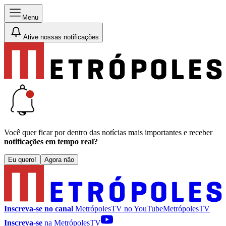
Menu
Ative nossas notificações
Você quer ficar por dentro das notícias mais importantes e receber
notificações em tempo real?
Eu quero!
Agora não
Inscreva-se no canal
MetrópolesTV no
YouTube
MetrópolesTV
Inscreva-se
na MetrópolesTV