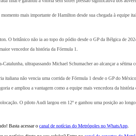
a final e garantiu a vitória sem sofrer pressão significativa dos advers
 o momento mais importante de Hamilton desde sua chegada à equipe ital
ton. O britânico não ia ao topo do pódio desde o GP da Bélgica de 20
 maior vencedor da história da Fórmula 1.
a-Catalunha, ultrapassando Michael Schumacher ao alcançar a sétima co
eria italiana não vencia uma corrida de Fórmula 1 desde o GP do Méxic
tegoria e ampliou a vantagem como a equipe mais vencedora da história 
ª colocação. O piloto Audi largou em 12º e ganhou uma posição ao longo
udo! Basta acessar o
canal de notícias do Metrópoles no WhatsApp
.