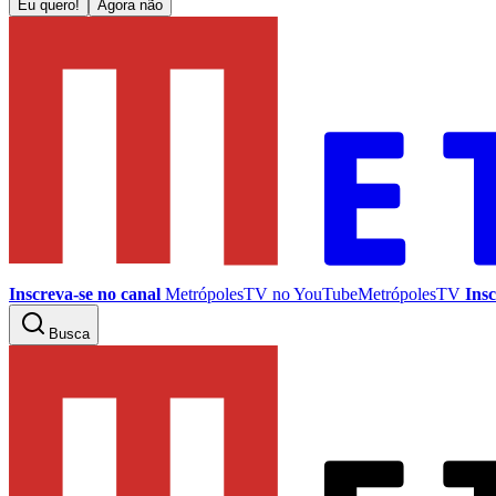
Eu quero!
Agora não
Inscreva-se no canal
MetrópolesTV no
YouTube
MetrópolesTV
Insc
Busca