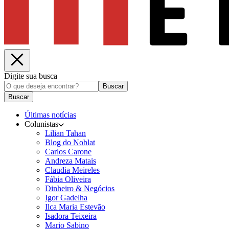
Digite sua busca
Buscar
Buscar
Últimas notícias
Colunistas
Lilian Tahan
Blog do Noblat
Carlos Carone
Andreza Matais
Claudia Meireles
Fábia Oliveira
Dinheiro & Negócios
Igor Gadelha
Ilca Maria Estevão
Isadora Teixeira
Mario Sabino