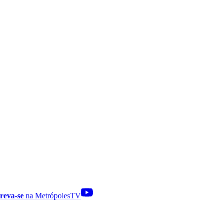
reva-se
na MetrópolesTV