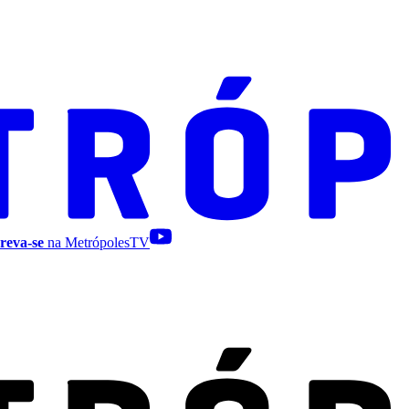
reva-se
na MetrópolesTV