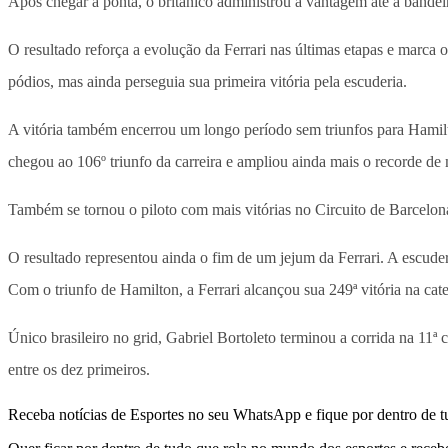
Após chegar à ponta, o britânico administrou a vantagem até a bandeirad
O resultado reforça a evolução da Ferrari nas últimas etapas e marca
pódios, mas ainda perseguia sua primeira vitória pela escuderia.
A vitória também encerrou um longo período sem triunfos para Hamil
chegou ao 106º triunfo da carreira e ampliou ainda mais o recorde de
Também se tornou o piloto com mais vitórias no Circuito de Barcelon
O resultado representou ainda o fim de um jejum da Ferrari. A escud
Com o triunfo de Hamilton, a Ferrari alcançou sua 249ª vitória na ca
Único brasileiro no grid, Gabriel Bortoleto terminou a corrida na 11
entre os dez primeiros.
Receba notícias de Esportes no seu WhatsApp e fique por dentro de t