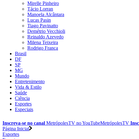
Mirelle Pinheiro
Tácio Lorran
Manoela Alcântara
Lucas Pasin
Tiago Pavinatto
Demétrio Vecchioli
Reinaldo Azevedo
Milena Teixeira
Rodrigo França
Brasil
DF
SP
MG
Mundo
Entretenimento
Vida & Estilo
Saúde
Ciência
Esportes
Especiais
Inscreva-se no canal
MetrópolesTV no
YouTube
MetrópolesTV
Insc
Página Inicial
Esportes