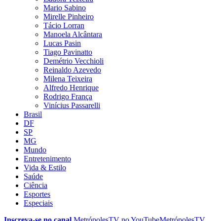
Mario Sabino
Mirelle Pinheiro
Tácio Lorran
Manoela Alcântara
Lucas Pasin
Tiago Pavinatto
Demétrio Vecchioli
Reinaldo Azevedo
Milena Teixeira
Alfredo Henrique
Rodrigo França
Vinícius Passarelli
Brasil
DF
SP
MG
Mundo
Entretenimento
Vida & Estilo
Saúde
Ciência
Esportes
Especiais
Inscreva-se no canal
MetrópolesTV no
YouTube
MetrópolesTV