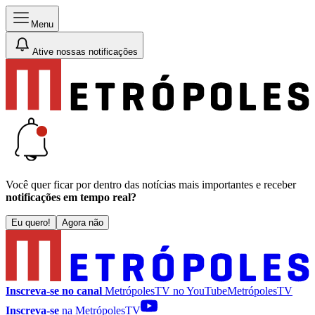
Menu
Ative nossas notificações
Você quer ficar por dentro das notícias mais importantes e receber
notificações em tempo real?
Eu quero!
Agora não
Inscreva-se no canal
MetrópolesTV no
YouTube
MetrópolesTV
Inscreva-se
na MetrópolesTV