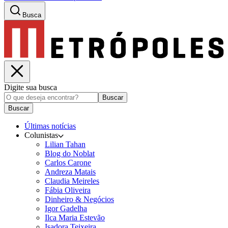
Busca
Digite sua busca
Buscar
Buscar
Últimas notícias
Colunistas
Lilian Tahan
Blog do Noblat
Carlos Carone
Andreza Matais
Claudia Meireles
Fábia Oliveira
Dinheiro & Negócios
Igor Gadelha
Ilca Maria Estevão
Isadora Teixeira