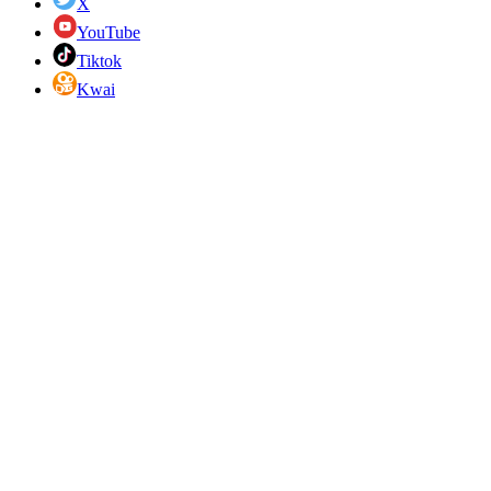
X
YouTube
Tiktok
Kwai