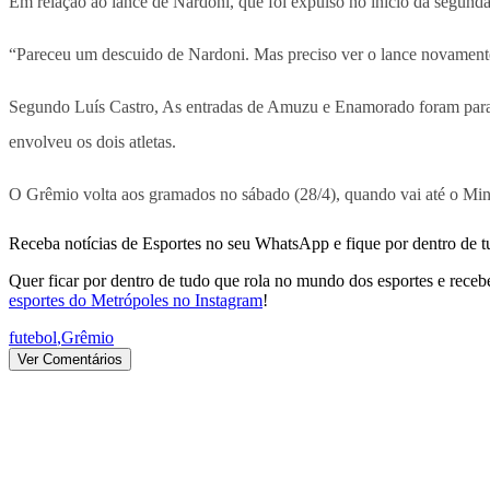
Em relação ao lance de Nardoni, que foi expulso no início da segunda
“Pareceu um descuido de Nardoni. Mas preciso ver o lance novamente
Segundo Luís Castro, As entradas de Amuzu e Enamorado foram para acre
envolveu os dois atletas.
O Grêmio volta aos gramados no sábado (28/4), quando vai até o Mine
Receba notícias de Esportes no seu WhatsApp e fique por dentro de t
Quer ficar por dentro de tudo que rola no mundo dos esportes e receber
esportes do Metrópoles no Instagram
!
futebol
,
Grêmio
Ver Comentários