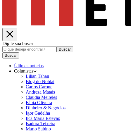
Digite sua busca
Buscar
Buscar
Últimas notícias
Colunistas
Lilian Tahan
Blog do Noblat
Carlos Carone
Andreza Matais
Claudia Meireles
Fábia Oliveira
Dinheiro & Negócios
Igor Gadelha
Ilca Maria Estevão
Isadora Teixeira
Mario Sabino