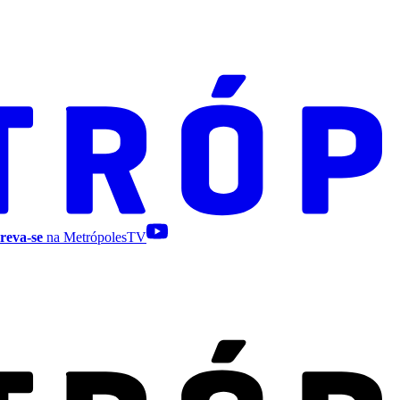
reva-se
na MetrópolesTV