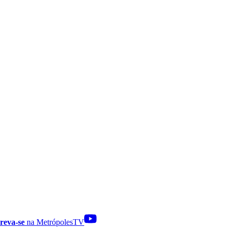
reva-se
na MetrópolesTV