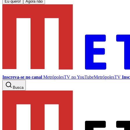
Eu quero!
Agora não
Inscreva-se no canal
MetrópolesTV no
YouTube
MetrópolesTV
Insc
Busca