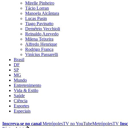
Mirelle Pinheiro
Tácio Lorran
Manoela Alcântara
Lucas Pasin
Tiago Pavinatto
Demétrio Vecchioli
Reinaldo Azevedo
Milena Teixeira
Alfredo Henrique
Rodrigo França
Vinícius Passarelli
Brasil
DF
SP
MG
Mundo
Entretenimento
Vida & Estilo
Saúde
Ciência
Esportes
Especiais
Inscreva-se no canal
MetrópolesTV no
YouTube
MetrópolesTV
Insc