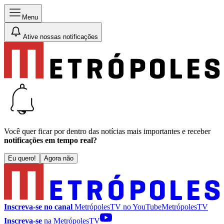
Menu
Ative nossas notificações
Você quer ficar por dentro das notícias mais importantes e receber
notificações em tempo real?
Eu quero!
Agora não
Inscreva-se no canal
MetrópolesTV no
YouTube
MetrópolesTV
Inscreva-se
na MetrópolesTV