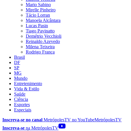
Mario Sabino
Mirelle Pinheiro
Tácio Lorran
Manoela Alcântara
Lucas Pasin
Tiago Pavinatto
Demétrio Vecchioli
Reinaldo Azevedo
Milena Teixeira
Rodrigo França
Brasil
DF
SP
MG
Mundo
Entretenimento
Vida & Estilo
Saúde
Ciência
Esportes
Especiais
Inscreva-se no canal
MetrópolesTV no
YouTube
MetrópolesTV
Inscreva-se
na MetrópolesTV