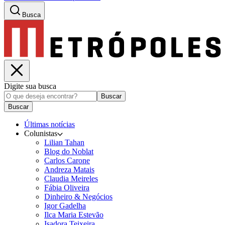
Busca
Digite sua busca
Buscar
Buscar
Últimas notícias
Colunistas
Lilian Tahan
Blog do Noblat
Carlos Carone
Andreza Matais
Claudia Meireles
Fábia Oliveira
Dinheiro & Negócios
Igor Gadelha
Ilca Maria Estevão
Isadora Teixeira