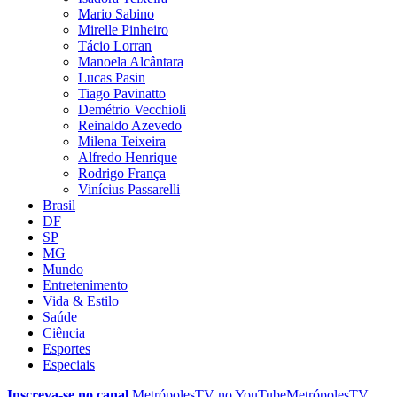
Mario Sabino
Mirelle Pinheiro
Tácio Lorran
Manoela Alcântara
Lucas Pasin
Tiago Pavinatto
Demétrio Vecchioli
Reinaldo Azevedo
Milena Teixeira
Alfredo Henrique
Rodrigo França
Vinícius Passarelli
Brasil
DF
SP
MG
Mundo
Entretenimento
Vida & Estilo
Saúde
Ciência
Esportes
Especiais
Inscreva-se no canal
MetrópolesTV no
YouTube
MetrópolesTV