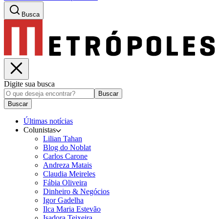
Busca
Digite sua busca
Buscar
Buscar
Últimas notícias
Colunistas
Lilian Tahan
Blog do Noblat
Carlos Carone
Andreza Matais
Claudia Meireles
Fábia Oliveira
Dinheiro & Negócios
Igor Gadelha
Ilca Maria Estevão
Isadora Teixeira