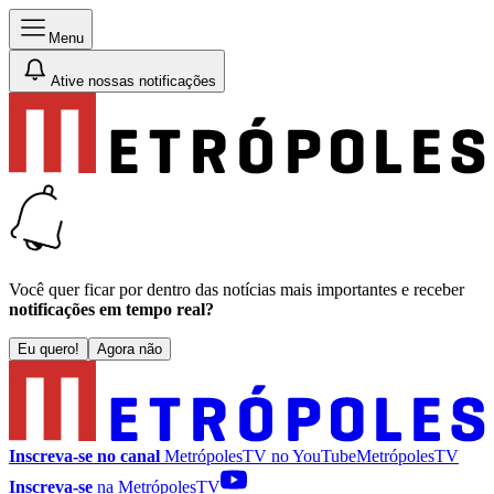
Menu
Ative nossas notificações
Você quer ficar por dentro das notícias mais importantes e receber
notificações em tempo real?
Eu quero!
Agora não
Inscreva-se no canal
MetrópolesTV no
YouTube
MetrópolesTV
Inscreva-se
na MetrópolesTV