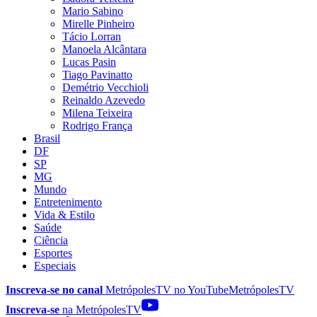
Mario Sabino
Mirelle Pinheiro
Tácio Lorran
Manoela Alcântara
Lucas Pasin
Tiago Pavinatto
Demétrio Vecchioli
Reinaldo Azevedo
Milena Teixeira
Rodrigo França
Brasil
DF
SP
MG
Mundo
Entretenimento
Vida & Estilo
Saúde
Ciência
Esportes
Especiais
Inscreva-se no canal
MetrópolesTV no
YouTube
MetrópolesTV
Inscreva-se
na MetrópolesTV