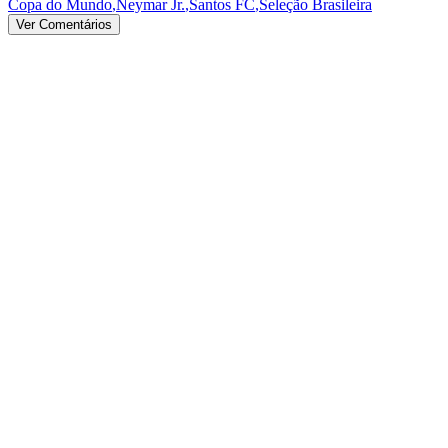
Copa do Mundo
,
Neymar Jr.
,
Santos FC
,
Seleção Brasileira
Ver Comentários