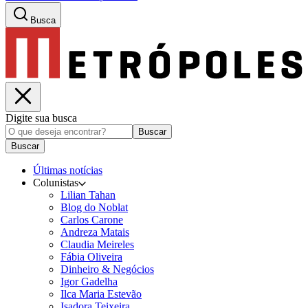
Busca
Digite sua busca
Buscar
Buscar
Últimas notícias
Colunistas
Lilian Tahan
Blog do Noblat
Carlos Carone
Andreza Matais
Claudia Meireles
Fábia Oliveira
Dinheiro & Negócios
Igor Gadelha
Ilca Maria Estevão
Isadora Teixeira