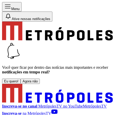
Menu
Ative nossas notificações
Você quer ficar por dentro das notícias mais importantes e receber
notificações em tempo real?
Eu quero!
Agora não
Inscreva-se no canal
MetrópolesTV no
YouTube
MetrópolesTV
Inscreva-se
na MetrópolesTV