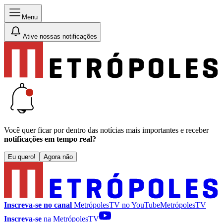
Menu
Ative nossas notificações
Você quer ficar por dentro das notícias mais importantes e receber
notificações em tempo real?
Eu quero!
Agora não
Inscreva-se no canal
MetrópolesTV no
YouTube
MetrópolesTV
Inscreva-se
na MetrópolesTV