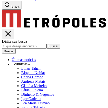
Busca
Digite sua busca
Buscar
Buscar
Últimas notícias
Colunistas
Lilian Tahan
Blog do Noblat
Carlos Carone
Andreza Matais
Claudia Meireles
Fábia Oliveira
Dinheiro & Negócios
Igor Gadelha
Ilca Maria Estevão
Isadora Teixeira