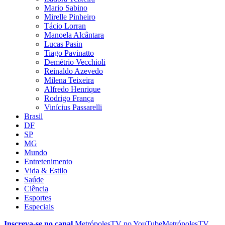
Mario Sabino
Mirelle Pinheiro
Tácio Lorran
Manoela Alcântara
Lucas Pasin
Tiago Pavinatto
Demétrio Vecchioli
Reinaldo Azevedo
Milena Teixeira
Alfredo Henrique
Rodrigo França
Vinícius Passarelli
Brasil
DF
SP
MG
Mundo
Entretenimento
Vida & Estilo
Saúde
Ciência
Esportes
Especiais
Inscreva-se no canal
MetrópolesTV no
YouTube
MetrópolesTV