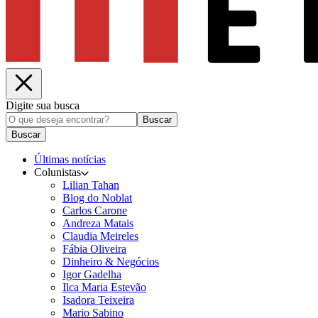
Digite sua busca
Buscar
Buscar
Últimas notícias
Colunistas
Lilian Tahan
Blog do Noblat
Carlos Carone
Andreza Matais
Claudia Meireles
Fábia Oliveira
Dinheiro & Negócios
Igor Gadelha
Ilca Maria Estevão
Isadora Teixeira
Mario Sabino