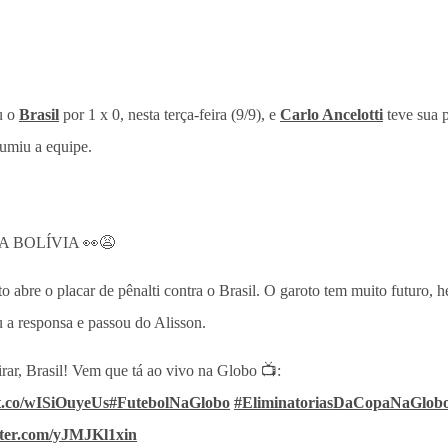
u o
Brasil
por 1 x 0, nesta terça-feira (9/9), e
Carlo Ancelotti
teve sua p
sumiu a equipe.
A BOLÍVIA 👀😩
o abre o placar de pênalti contra o Brasil. O garoto tem muito futuro, h
a responsa e passou do Alisson.
rar, Brasil! Vem que tá ao vivo na Globo 📺:
/t.co/wISiOuyeUs
#FutebolNaGlobo
#EliminatoriasDaCopaNaGlob
tter.com/yJMJKl1xin