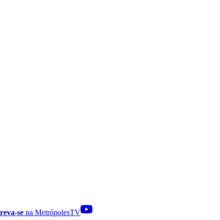
reva-se
na MetrópolesTV