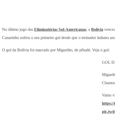
No último jogo das
Eliminatórias Sul-Americanas
, a
Bolívia
vence
Canarinho sofreu o seu primeiro gol desde que o treinador italiano as
O gol da Bolívia foi marcado por Miguelito, de pênalti. Veja o gol:
GOL D
Miguelit
Chamou 
Vamo vi
https:/
pic.twi