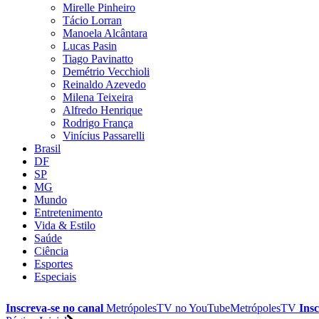
Mirelle Pinheiro
Tácio Lorran
Manoela Alcântara
Lucas Pasin
Tiago Pavinatto
Demétrio Vecchioli
Reinaldo Azevedo
Milena Teixeira
Alfredo Henrique
Rodrigo França
Vinícius Passarelli
Brasil
DF
SP
MG
Mundo
Entretenimento
Vida & Estilo
Saúde
Ciência
Esportes
Especiais
Inscreva-se no canal
MetrópolesTV no
YouTube
MetrópolesTV
Insc