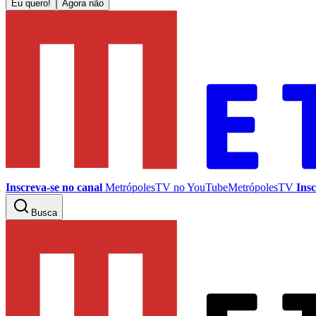
Eu quero!
Agora não
Inscreva-se no canal
MetrópolesTV no
YouTube
MetrópolesTV
Insc
Busca