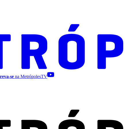
reva-se
na MetrópolesTV