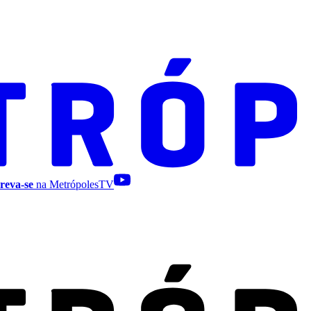
reva-se
na MetrópolesTV