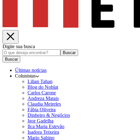
Digite sua busca
Buscar
Buscar
Últimas notícias
Colunistas
Lilian Tahan
Blog do Noblat
Carlos Carone
Andreza Matais
Claudia Meireles
Fábia Oliveira
Dinheiro & Negócios
Igor Gadelha
Ilca Maria Estevão
Isadora Teixeira
Mario Sabino