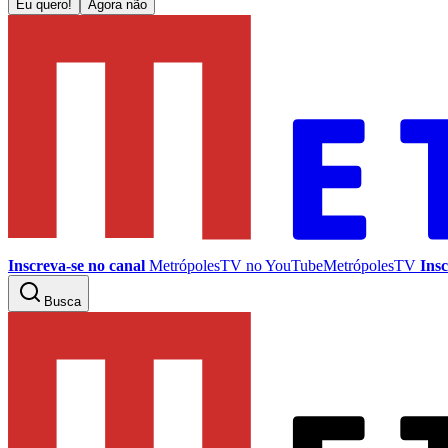
Eu quero!
Agora não
Inscreva-se no canal
MetrópolesTV no
YouTube
MetrópolesTV
Insc
Busca