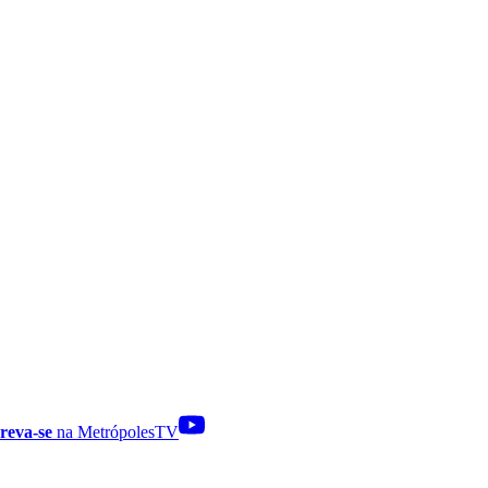
reva-se
na MetrópolesTV