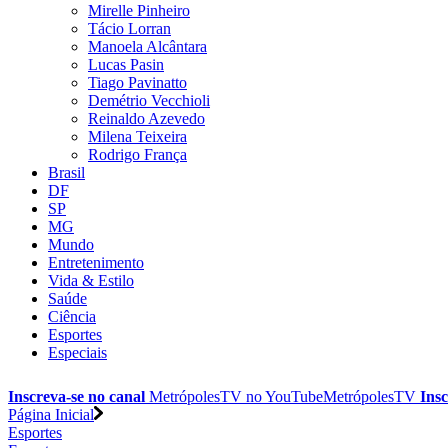
Mirelle Pinheiro
Tácio Lorran
Manoela Alcântara
Lucas Pasin
Tiago Pavinatto
Demétrio Vecchioli
Reinaldo Azevedo
Milena Teixeira
Rodrigo França
Brasil
DF
SP
MG
Mundo
Entretenimento
Vida & Estilo
Saúde
Ciência
Esportes
Especiais
Inscreva-se no canal
MetrópolesTV no
YouTube
MetrópolesTV
Insc
Página Inicial
Esportes