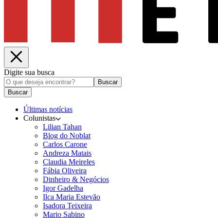
Digite sua busca
Buscar
Buscar
Últimas notícias
Colunistas
Lilian Tahan
Blog do Noblat
Carlos Carone
Andreza Matais
Claudia Meireles
Fábia Oliveira
Dinheiro & Negócios
Igor Gadelha
Ilca Maria Estevão
Isadora Teixeira
Mario Sabino