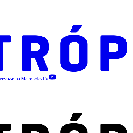
reva-se
na MetrópolesTV