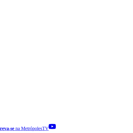
reva-se
na MetrópolesTV