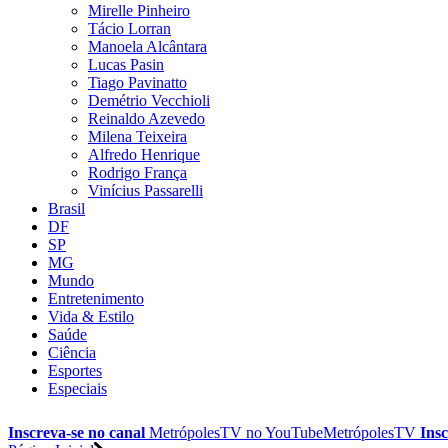
Mirelle Pinheiro
Tácio Lorran
Manoela Alcântara
Lucas Pasin
Tiago Pavinatto
Demétrio Vecchioli
Reinaldo Azevedo
Milena Teixeira
Alfredo Henrique
Rodrigo França
Vinícius Passarelli
Brasil
DF
SP
MG
Mundo
Entretenimento
Vida & Estilo
Saúde
Ciência
Esportes
Especiais
Inscreva-se no canal
MetrópolesTV no
YouTube
MetrópolesTV
Insc