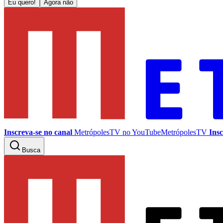
Eu quero!
Agora não
Inscreva-se no canal
MetrópolesTV no
YouTube
MetrópolesTV
Insc
Busca