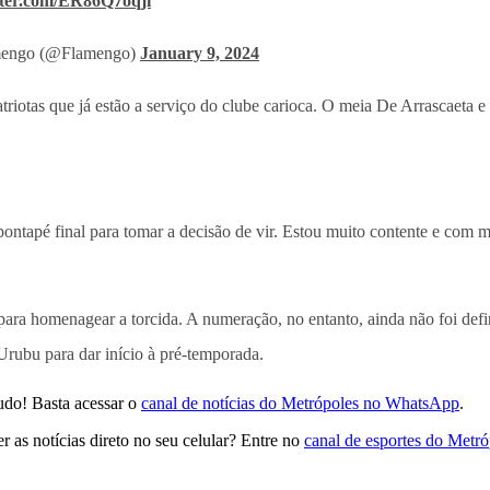
tter.com/ER86Q7oqji
engo (@Flamengo)
January 9, 2024
triotas que já estão a serviço do clube carioca. O meia De Arrascaeta e
pontapé final para tomar a decisão de vir. Estou muito contente e com m
para homenagear a torcida. A numeração, no entanto, ainda não foi defi
Urubu para dar início à pré-temporada.
udo! Basta acessar o
canal de notícias do Metrópoles no WhatsApp
.
 as notícias direto no seu celular? Entre no
canal de esportes do Metr