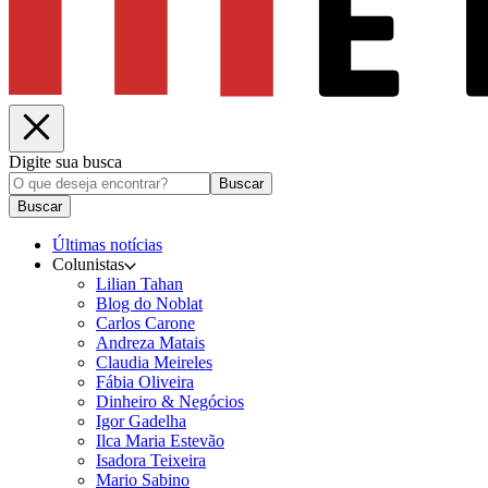
Digite sua busca
Buscar
Buscar
Últimas notícias
Colunistas
Lilian Tahan
Blog do Noblat
Carlos Carone
Andreza Matais
Claudia Meireles
Fábia Oliveira
Dinheiro & Negócios
Igor Gadelha
Ilca Maria Estevão
Isadora Teixeira
Mario Sabino