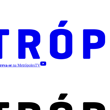
reva-se
na MetrópolesTV