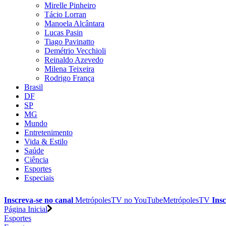
Mirelle Pinheiro
Tácio Lorran
Manoela Alcântara
Lucas Pasin
Tiago Pavinatto
Demétrio Vecchioli
Reinaldo Azevedo
Milena Teixeira
Rodrigo França
Brasil
DF
SP
MG
Mundo
Entretenimento
Vida & Estilo
Saúde
Ciência
Esportes
Especiais
Inscreva-se no canal
MetrópolesTV no
YouTube
MetrópolesTV
Insc
Página Inicial
Esportes