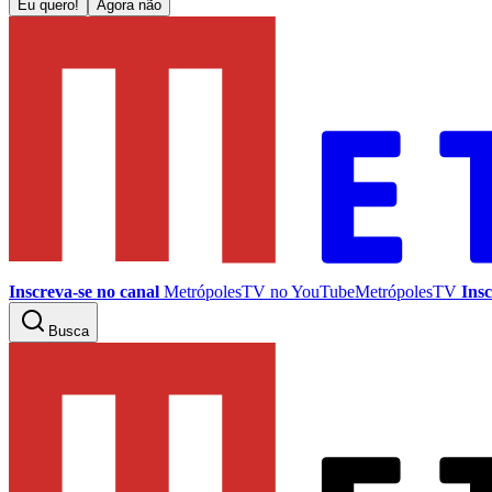
Eu quero!
Agora não
Inscreva-se no canal
MetrópolesTV no
YouTube
MetrópolesTV
Insc
Busca