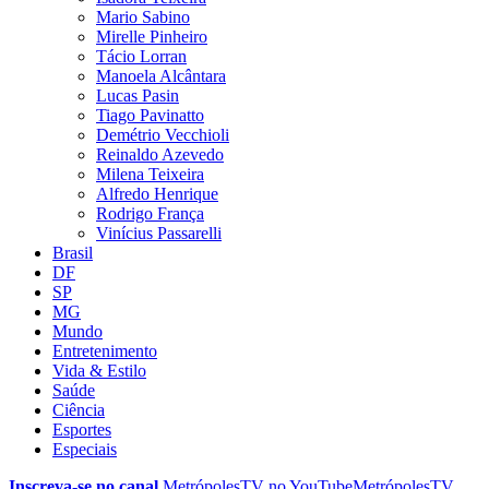
Mario Sabino
Mirelle Pinheiro
Tácio Lorran
Manoela Alcântara
Lucas Pasin
Tiago Pavinatto
Demétrio Vecchioli
Reinaldo Azevedo
Milena Teixeira
Alfredo Henrique
Rodrigo França
Vinícius Passarelli
Brasil
DF
SP
MG
Mundo
Entretenimento
Vida & Estilo
Saúde
Ciência
Esportes
Especiais
Inscreva-se no canal
MetrópolesTV no
YouTube
MetrópolesTV