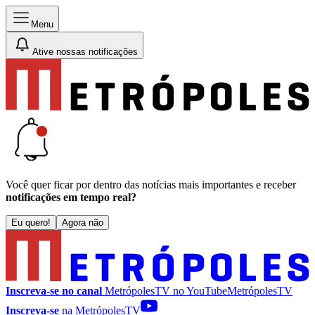
Menu
Ative nossas notificações
Você quer ficar por dentro das notícias mais importantes e receber
notificações em tempo real?
Eu quero!
Agora não
Inscreva-se no canal
MetrópolesTV no
YouTube
MetrópolesTV
Inscreva-se
na MetrópolesTV