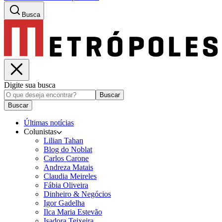
Busca
Digite sua busca
Buscar
Buscar
Últimas notícias
Colunistas
Lilian Tahan
Blog do Noblat
Carlos Carone
Andreza Matais
Claudia Meireles
Fábia Oliveira
Dinheiro & Negócios
Igor Gadelha
Ilca Maria Estevão
Isadora Teixeira