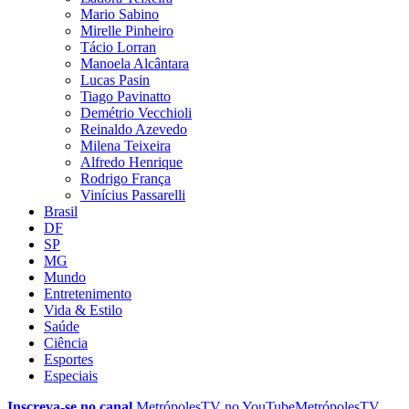
Mario Sabino
Mirelle Pinheiro
Tácio Lorran
Manoela Alcântara
Lucas Pasin
Tiago Pavinatto
Demétrio Vecchioli
Reinaldo Azevedo
Milena Teixeira
Alfredo Henrique
Rodrigo França
Vinícius Passarelli
Brasil
DF
SP
MG
Mundo
Entretenimento
Vida & Estilo
Saúde
Ciência
Esportes
Especiais
Inscreva-se no canal
MetrópolesTV no
YouTube
MetrópolesTV