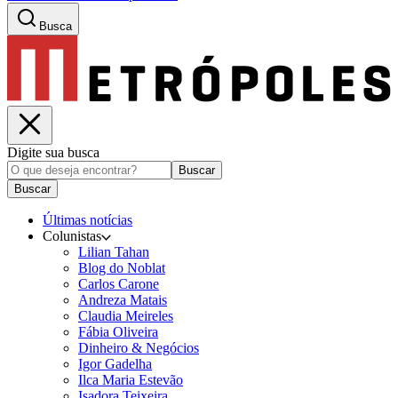
Busca
Digite sua busca
Buscar
Buscar
Últimas notícias
Colunistas
Lilian Tahan
Blog do Noblat
Carlos Carone
Andreza Matais
Claudia Meireles
Fábia Oliveira
Dinheiro & Negócios
Igor Gadelha
Ilca Maria Estevão
Isadora Teixeira