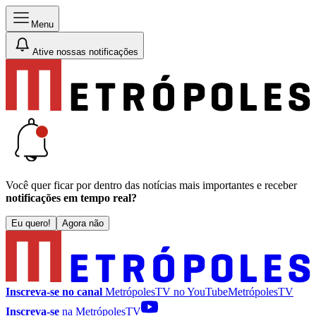
Menu
Ative nossas notificações
Você quer ficar por dentro das notícias mais importantes e receber
notificações em tempo real?
Eu quero!
Agora não
Inscreva-se no canal
MetrópolesTV no
YouTube
MetrópolesTV
Inscreva-se
na MetrópolesTV