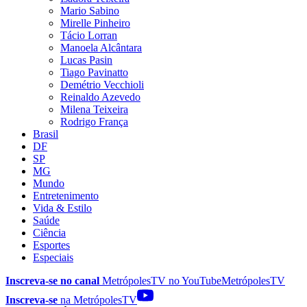
Mario Sabino
Mirelle Pinheiro
Tácio Lorran
Manoela Alcântara
Lucas Pasin
Tiago Pavinatto
Demétrio Vecchioli
Reinaldo Azevedo
Milena Teixeira
Rodrigo França
Brasil
DF
SP
MG
Mundo
Entretenimento
Vida & Estilo
Saúde
Ciência
Esportes
Especiais
Inscreva-se no canal
MetrópolesTV no
YouTube
MetrópolesTV
Inscreva-se
na MetrópolesTV