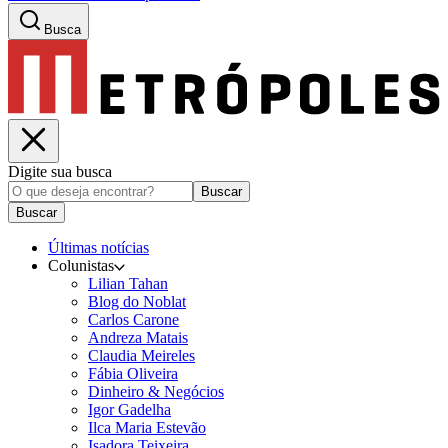
Busca
Digite sua busca
Buscar
Buscar
Últimas notícias
Colunistas
Lilian Tahan
Blog do Noblat
Carlos Carone
Andreza Matais
Claudia Meireles
Fábia Oliveira
Dinheiro & Negócios
Igor Gadelha
Ilca Maria Estevão
Isadora Teixeira