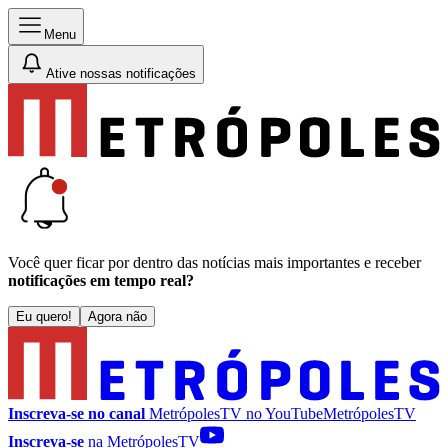
Menu
Ative nossas notificações
Você quer ficar por dentro das notícias mais importantes e receber
notificações em tempo real?
Eu quero!
Agora não
Inscreva-se no canal
MetrópolesTV no
YouTube
MetrópolesTV
Inscreva-se
na MetrópolesTV