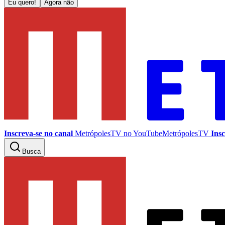
Eu quero!
Agora não
Inscreva-se no canal
MetrópolesTV no
YouTube
MetrópolesTV
Insc
Busca