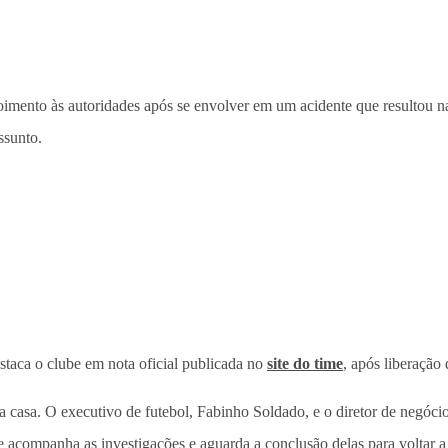
epoimento às autoridades após se envolver em um acidente que resultou
ssunto.
estaca o clube em nota oficial publicada no
site do time
, após liberação
ua casa. O executivo de futebol, Fabinho Soldado, e o diretor de negóc
e acompanha as investigações e aguarda a conclusão delas para voltar a 