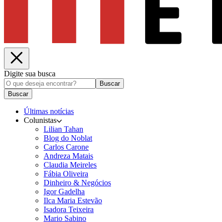
Digite sua busca
Buscar
Buscar
Últimas notícias
Colunistas
Lilian Tahan
Blog do Noblat
Carlos Carone
Andreza Matais
Claudia Meireles
Fábia Oliveira
Dinheiro & Negócios
Igor Gadelha
Ilca Maria Estevão
Isadora Teixeira
Mario Sabino