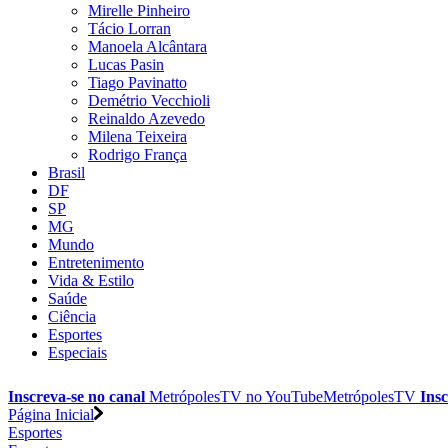
Mirelle Pinheiro
Tácio Lorran
Manoela Alcântara
Lucas Pasin
Tiago Pavinatto
Demétrio Vecchioli
Reinaldo Azevedo
Milena Teixeira
Rodrigo França
Brasil
DF
SP
MG
Mundo
Entretenimento
Vida & Estilo
Saúde
Ciência
Esportes
Especiais
Inscreva-se no canal
MetrópolesTV no
YouTube
MetrópolesTV
Insc
Página Inicial
Esportes