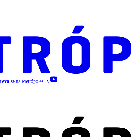
reva-se
na MetrópolesTV