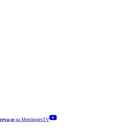
reva-se
na MetrópolesTV