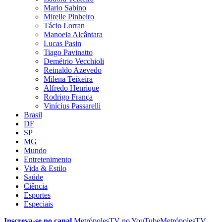
Mario Sabino
Mirelle Pinheiro
Tácio Lorran
Manoela Alcântara
Lucas Pasin
Tiago Pavinatto
Demétrio Vecchioli
Reinaldo Azevedo
Milena Teixeira
Alfredo Henrique
Rodrigo França
Vinícius Passarelli
Brasil
DF
SP
MG
Mundo
Entretenimento
Vida & Estilo
Saúde
Ciência
Esportes
Especiais
Inscreva-se no canal
MetrópolesTV no
YouTube
MetrópolesTV