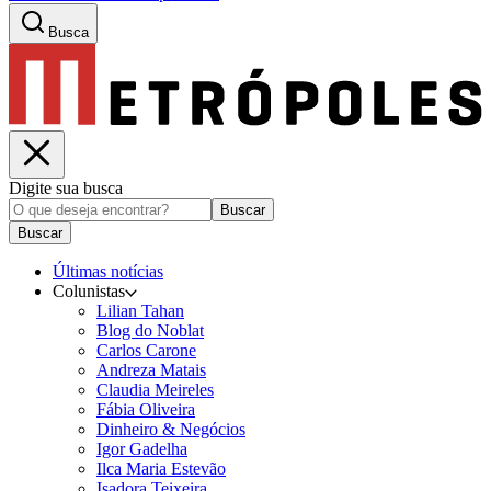
Busca
Digite sua busca
Buscar
Buscar
Últimas notícias
Colunistas
Lilian Tahan
Blog do Noblat
Carlos Carone
Andreza Matais
Claudia Meireles
Fábia Oliveira
Dinheiro & Negócios
Igor Gadelha
Ilca Maria Estevão
Isadora Teixeira