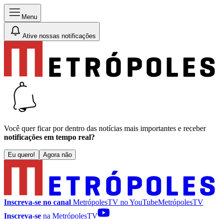
Menu
Ative nossas notificações
Você quer ficar por dentro das notícias mais importantes e receber
notificações em tempo real?
Eu quero!
Agora não
Inscreva-se no canal
MetrópolesTV no
YouTube
MetrópolesTV
Inscreva-se
na MetrópolesTV