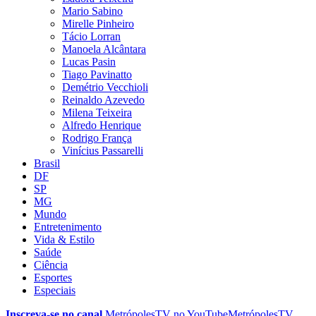
Mario Sabino
Mirelle Pinheiro
Tácio Lorran
Manoela Alcântara
Lucas Pasin
Tiago Pavinatto
Demétrio Vecchioli
Reinaldo Azevedo
Milena Teixeira
Alfredo Henrique
Rodrigo França
Vinícius Passarelli
Brasil
DF
SP
MG
Mundo
Entretenimento
Vida & Estilo
Saúde
Ciência
Esportes
Especiais
Inscreva-se no canal
MetrópolesTV no
YouTube
MetrópolesTV