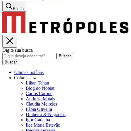
Busca
Digite sua busca
Buscar
Buscar
Últimas notícias
Colunistas
Lilian Tahan
Blog do Noblat
Carlos Carone
Andreza Matais
Claudia Meireles
Fábia Oliveira
Dinheiro & Negócios
Igor Gadelha
Ilca Maria Estevão
Isadora Teixeira