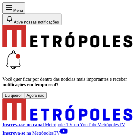
Menu
Ative nossas notificações
Você quer ficar por dentro das notícias mais importantes e receber
notificações em tempo real?
Eu quero!
Agora não
Inscreva-se no canal
MetrópolesTV no
YouTube
MetrópolesTV
Inscreva-se
na MetrópolesTV