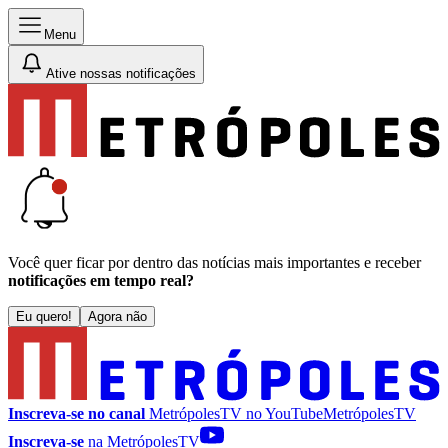
Menu
Ative nossas notificações
Você quer ficar por dentro das notícias mais importantes e receber
notificações em tempo real?
Eu quero!
Agora não
Inscreva-se no canal
MetrópolesTV no
YouTube
MetrópolesTV
Inscreva-se
na MetrópolesTV