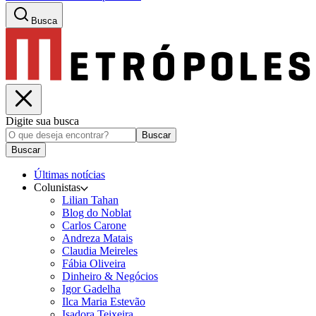
Busca
Digite sua busca
Buscar
Buscar
Últimas notícias
Colunistas
Lilian Tahan
Blog do Noblat
Carlos Carone
Andreza Matais
Claudia Meireles
Fábia Oliveira
Dinheiro & Negócios
Igor Gadelha
Ilca Maria Estevão
Isadora Teixeira