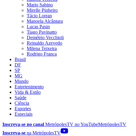
Mario Sabino
Mirelle Pinheiro
Tácio Lorran
Manoela Alcântara
Lucas Pasin
Tiago Pavinatto
Demétrio Vecchioli
Reinaldo Azevedo
Milena Teixeira
Rodrigo França
Brasil
DF
SP
MG
Mundo
Entretenimento
Vida & Estilo
Saúde
Ciência
Esportes
Especiais
Inscreva-se no canal
MetrópolesTV no
YouTube
MetrópolesTV
Inscreva-se
na MetrópolesTV