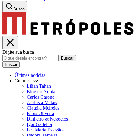
Busca
Digite sua busca
Buscar
Buscar
Últimas notícias
Colunistas
Lilian Tahan
Blog do Noblat
Carlos Carone
Andreza Matais
Claudia Meireles
Fábia Oliveira
Dinheiro & Negócios
Igor Gadelha
Ilca Maria Estevão
Isadora Teixeira