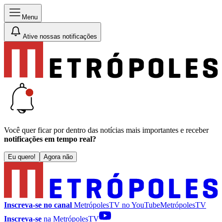
Menu
Ative nossas notificações
Você quer ficar por dentro das notícias mais importantes e receber
notificações em tempo real?
Eu quero!
Agora não
Inscreva-se no canal
MetrópolesTV no
YouTube
MetrópolesTV
Inscreva-se
na MetrópolesTV