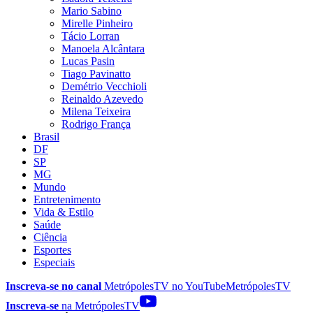
Mario Sabino
Mirelle Pinheiro
Tácio Lorran
Manoela Alcântara
Lucas Pasin
Tiago Pavinatto
Demétrio Vecchioli
Reinaldo Azevedo
Milena Teixeira
Rodrigo França
Brasil
DF
SP
MG
Mundo
Entretenimento
Vida & Estilo
Saúde
Ciência
Esportes
Especiais
Inscreva-se no canal
MetrópolesTV no
YouTube
MetrópolesTV
Inscreva-se
na MetrópolesTV