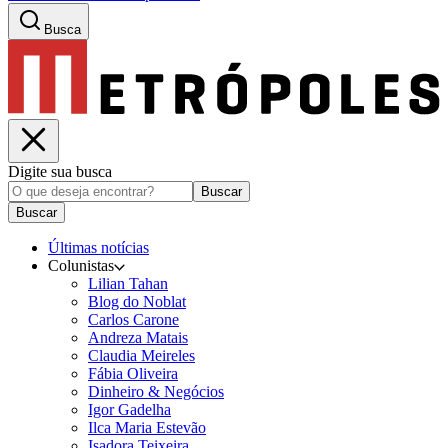
Busca
Digite sua busca
Buscar
Buscar
Últimas notícias
Colunistas
Lilian Tahan
Blog do Noblat
Carlos Carone
Andreza Matais
Claudia Meireles
Fábia Oliveira
Dinheiro & Negócios
Igor Gadelha
Ilca Maria Estevão
Isadora Teixeira