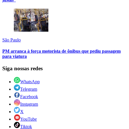
São Paulo
PM arranca à força motorista de ônibus que pediu passagem
para viatura
Siga nossas redes
WhatsApp
Telegram
Facebook
Instagram
X
YouTube
Tiktok