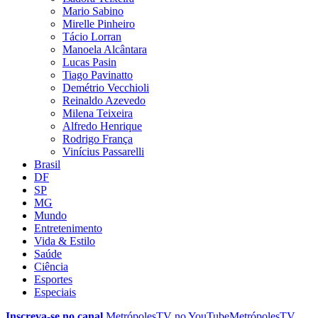
Mario Sabino
Mirelle Pinheiro
Tácio Lorran
Manoela Alcântara
Lucas Pasin
Tiago Pavinatto
Demétrio Vecchioli
Reinaldo Azevedo
Milena Teixeira
Alfredo Henrique
Rodrigo França
Vinícius Passarelli
Brasil
DF
SP
MG
Mundo
Entretenimento
Vida & Estilo
Saúde
Ciência
Esportes
Especiais
Inscreva-se no canal
MetrópolesTV no
YouTube
MetrópolesTV