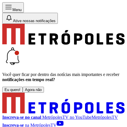
Menu
Ative nossas notificações
Você quer ficar por dentro das notícias mais importantes e receber
notificações em tempo real?
Eu quero!
Agora não
Inscreva-se no canal
MetrópolesTV no
YouTube
MetrópolesTV
Inscreva-se
na MetrópolesTV