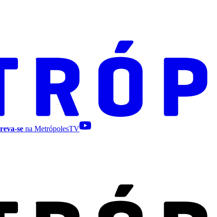
reva-se
na MetrópolesTV