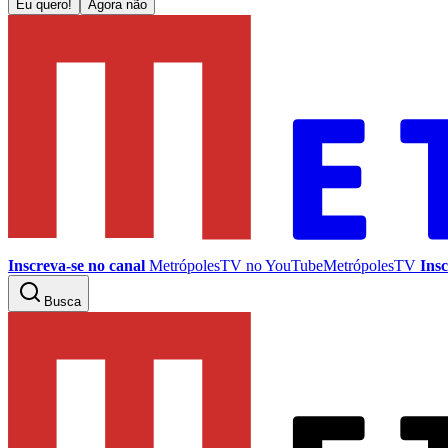
Eu quero!
Agora não
Inscreva-se no canal
MetrópolesTV no
YouTube
MetrópolesTV
Insc
Busca