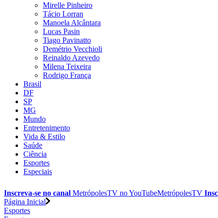
Mirelle Pinheiro
Tácio Lorran
Manoela Alcântara
Lucas Pasin
Tiago Pavinatto
Demétrio Vecchioli
Reinaldo Azevedo
Milena Teixeira
Rodrigo França
Brasil
DF
SP
MG
Mundo
Entretenimento
Vida & Estilo
Saúde
Ciência
Esportes
Especiais
Inscreva-se no canal
MetrópolesTV no
YouTube
MetrópolesTV
Insc
Página Inicial
Esportes