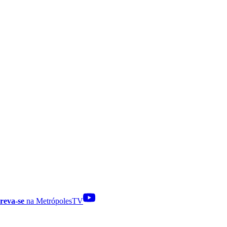
reva-se
na MetrópolesTV