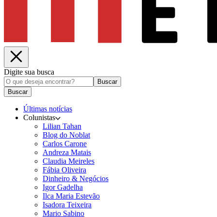
Digite sua busca
Buscar
Buscar
Últimas notícias
Colunistas
Lilian Tahan
Blog do Noblat
Carlos Carone
Andreza Matais
Claudia Meireles
Fábia Oliveira
Dinheiro & Negócios
Igor Gadelha
Ilca Maria Estevão
Isadora Teixeira
Mario Sabino