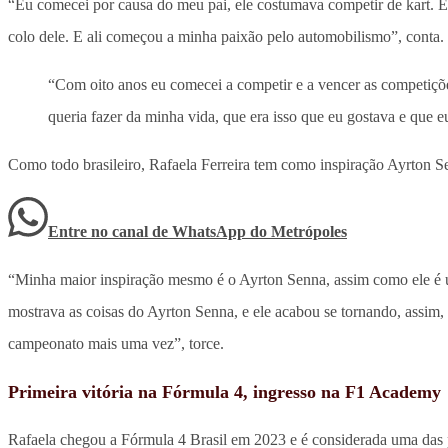
“Eu comecei por causa do meu pai, ele costumava competir de kart. E
colo dele. E ali começou a minha paixão pelo automobilismo”, conta.
“Com oito anos eu comecei a competir e a vencer as competições 
queria fazer da minha vida, que era isso que eu gostava e que e
Como todo brasileiro, Rafaela Ferreira tem como inspiração Ayrton Se
Entre no canal de WhatsApp
do
Metrópoles
“Minha maior inspiração mesmo é o Ayrton Senna, assim como ele é um
mostrava as coisas do Ayrton Senna, e ele acabou se tornando, assim,
campeonato mais uma vez”, torce.
Primeira vitória na Fórmula 4, ingresso na F1 Academy
Rafaela chegou a Fórmula 4 Brasil em 2023 e é considerada uma das p