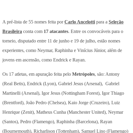
A pré-lista de 55 nomes feita por
Carlo Ancelotti
para a
Seleção
Brasileira
conta com
17 atacantes
. Entre os convocáveis para o
torneio, disputado entre 11 de junho e 19 de julho, estão nomes
experientes, como
Neymar
,
Raphinha
e
Vinícius Júnior
, além de
jovens em ascensão, como
Endrick
e
Rayan.
Os 17 atletas, em apuração feita pelo
Metrópoles
, são: Antony
(Real Betis), Endrick (Lyon), Gabriel Jesus (Arsenal), Gabriel
Martinelli (Arsenal), Igor Jesus (Nottingham Forest), Igor Thiago
(Brentford), João Pedro (Chelsea), Kaio Jorge (Cruzeiro), Luiz
Henrique (Zenit), Matheus Cunha (Manchester United), Neymar
(Santos), Pedro (Flamengo), Raphinha (Barcelona), Rayan
(Bournemouth), Richarlison (Tottenham), Samuel Lino (Flamengo)