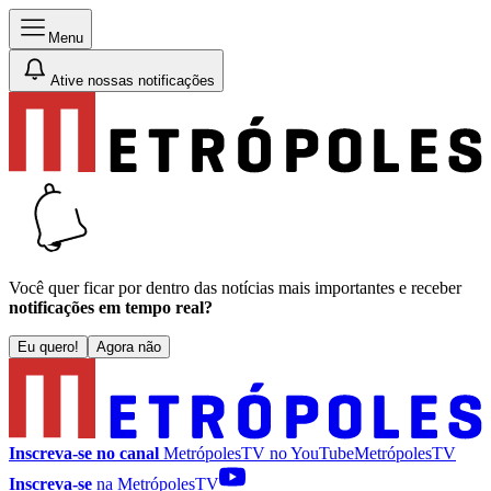
Menu
Ative nossas notificações
Você quer ficar por dentro das notícias mais importantes e receber
notificações em tempo real?
Eu quero!
Agora não
Inscreva-se no canal
MetrópolesTV no
YouTube
MetrópolesTV
Inscreva-se
na MetrópolesTV