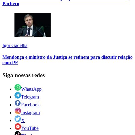
Pacheco
Igor Gadelha
Mendonça e ministro da Justiça se reúnem para discutir relação
com PF
Siga nossas redes
WhatsApp
Telegram
Facebook
Instagram
X
YouTube