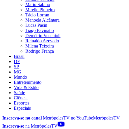
Mario Sabino
Mirelle Pinheiro
Tácio Lorran
Manoela Alcântara
Lucas Pasin
Tiago Pavinatto
Demétrio Vecchioli
Reinaldo Azevedo
Milena Teixeira
Rodrigo França
Brasil
DF
SP
MG
Mundo
Entretenimento
Vida & Estilo
Saúde
Ciência
Esportes
Especiais
Inscreva-se no canal
MetrópolesTV no
YouTube
MetrópolesTV
Inscreva-se
na MetrópolesTV