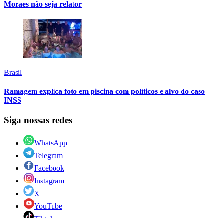
Moraes não seja relator
Brasil
Ramagem explica foto em piscina com políticos e alvo do caso
INSS
Siga nossas redes
WhatsApp
Telegram
Facebook
Instagram
X
YouTube