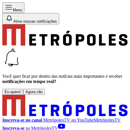
Menu
Ative nossas notificações
Você quer ficar por dentro das notícias mais importantes e receber
notificações em tempo real?
Eu quero!
Agora não
Inscreva-se no canal
MetrópolesTV no
YouTube
MetrópolesTV
Inscreva-se
na MetrópolesTV