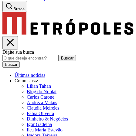
Busca
Digite sua busca
Buscar
Buscar
Últimas notícias
Colunistas
Lilian Tahan
Blog do Noblat
Carlos Carone
Andreza Matais
Claudia Meireles
Fábia Oliveira
Dinheiro & Negócios
Igor Gadelha
Ilca Maria Estevão
Isadora Teixeira