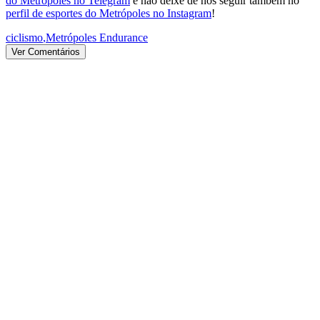
do Metrópoles no Telegram
e não deixe de nos seguir também no
perfil de esportes do Metrópoles no Instagram
!
ciclismo
,
Metrópoles Endurance
Ver Comentários