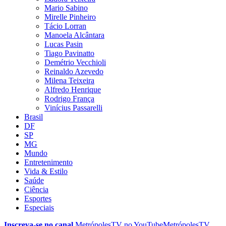
Mario Sabino
Mirelle Pinheiro
Tácio Lorran
Manoela Alcântara
Lucas Pasin
Tiago Pavinatto
Demétrio Vecchioli
Reinaldo Azevedo
Milena Teixeira
Alfredo Henrique
Rodrigo França
Vinícius Passarelli
Brasil
DF
SP
MG
Mundo
Entretenimento
Vida & Estilo
Saúde
Ciência
Esportes
Especiais
Inscreva-se no canal
MetrópolesTV no
YouTube
MetrópolesTV