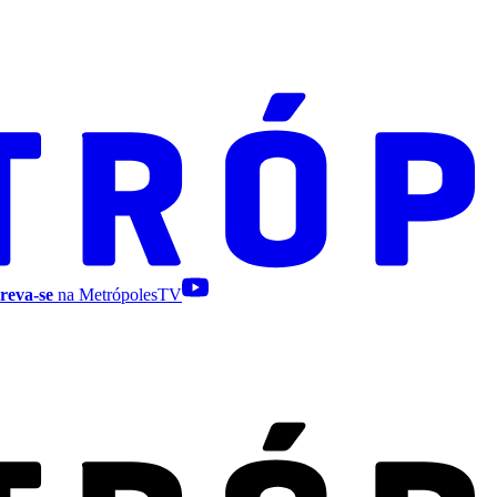
reva-se
na MetrópolesTV