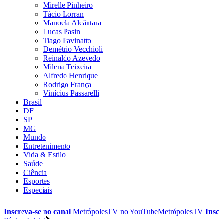
Mirelle Pinheiro
Tácio Lorran
Manoela Alcântara
Lucas Pasin
Tiago Pavinatto
Demétrio Vecchioli
Reinaldo Azevedo
Milena Teixeira
Alfredo Henrique
Rodrigo França
Vinícius Passarelli
Brasil
DF
SP
MG
Mundo
Entretenimento
Vida & Estilo
Saúde
Ciência
Esportes
Especiais
Inscreva-se no canal
MetrópolesTV no
YouTube
MetrópolesTV
Insc