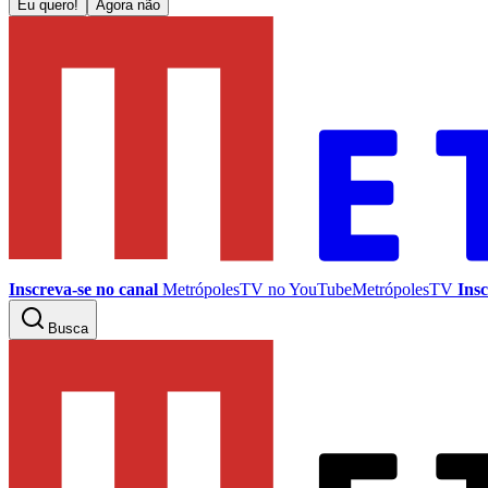
Eu quero!
Agora não
Inscreva-se no canal
MetrópolesTV no
YouTube
MetrópolesTV
Insc
Busca