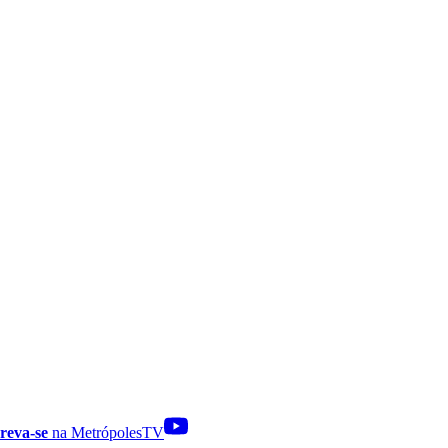
reva-se
na MetrópolesTV