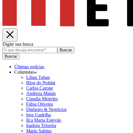
Digite sua busca
Buscar
Buscar
Últimas notícias
Colunistas
Lilian Tahan
Blog do Noblat
Carlos Carone
Andreza Matais
Claudia Meireles
Fábia Oliveira
Dinheiro & Negócios
Igor Gadelha
Ilca Maria Estevão
Isadora Teixeira
Mario Sabino