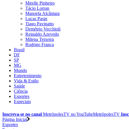
Mirelle Pinheiro
Tácio Lorran
Manoela Alcântara
Lucas Pasin
Tiago Pavinatto
Demétrio Vecchioli
Reinaldo Azevedo
Milena Teixeira
Rodrigo França
Brasil
DF
SP
MG
Mundo
Entretenimento
Vida & Estilo
Saúde
Ciência
Esportes
Especiais
Inscreva-se no canal
MetrópolesTV no
YouTube
MetrópolesTV
Insc
Página Inicial
Esportes