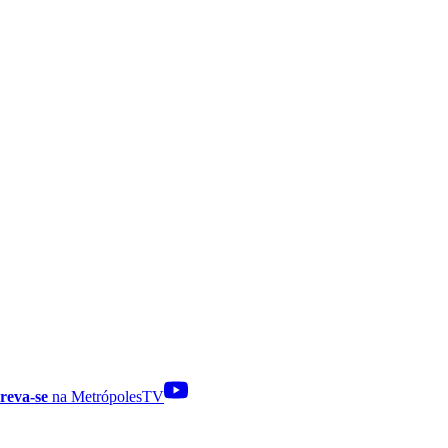
reva-se
na MetrópolesTV