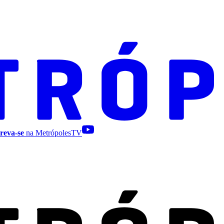
reva-se
na MetrópolesTV