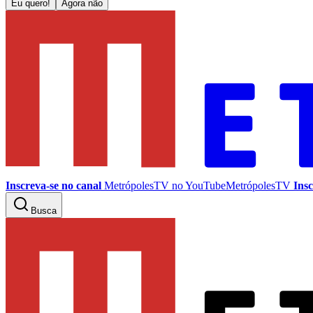
Eu quero!
Agora não
Inscreva-se no canal
MetrópolesTV no
YouTube
MetrópolesTV
Insc
Busca