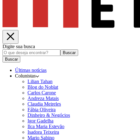
Digite sua busca
Buscar
Buscar
Últimas notícias
Colunistas
Lilian Tahan
Blog do Noblat
Carlos Carone
Andreza Matais
Claudia Meireles
Fábia Oliveira
Dinheiro & Negócios
Igor Gadelha
Ilca Maria Estevão
Isadora Teixeira
Mario Sabino