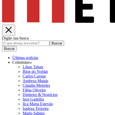
Digite sua busca
Buscar
Buscar
Últimas notícias
Colunistas
Lilian Tahan
Blog do Noblat
Carlos Carone
Andreza Matais
Claudia Meireles
Fábia Oliveira
Dinheiro & Negócios
Igor Gadelha
Ilca Maria Estevão
Isadora Teixeira
Mario Sabino