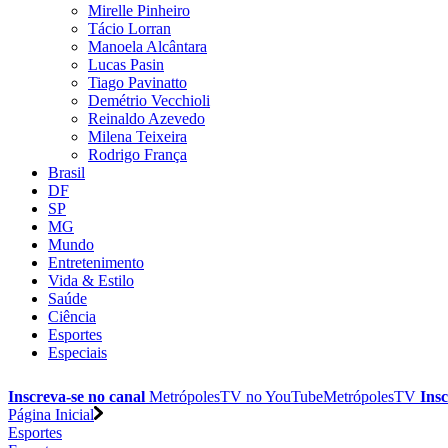
Mirelle Pinheiro
Tácio Lorran
Manoela Alcântara
Lucas Pasin
Tiago Pavinatto
Demétrio Vecchioli
Reinaldo Azevedo
Milena Teixeira
Rodrigo França
Brasil
DF
SP
MG
Mundo
Entretenimento
Vida & Estilo
Saúde
Ciência
Esportes
Especiais
Inscreva-se no canal
MetrópolesTV no
YouTube
MetrópolesTV
Insc
Página Inicial
Esportes