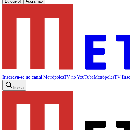
Eu quero!
Agora não
Inscreva-se no canal
MetrópolesTV no
YouTube
MetrópolesTV
Insc
Busca