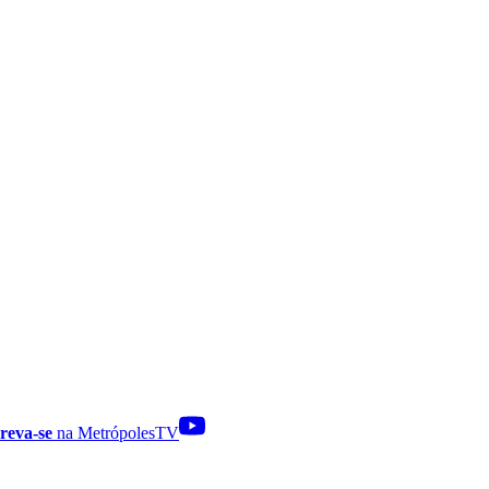
reva-se
na MetrópolesTV