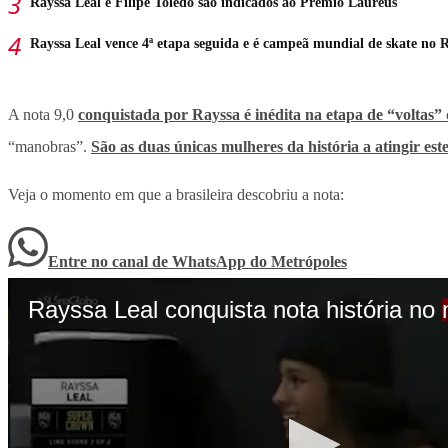
Rayssa Leal e Filipe Toledo são indicados ao Prêmio Laureus
Rayssa Leal vence 4ª etapa seguida e é campeã mundial de skate no 
A nota 9,0
conquistada por Rayssa é inédita na etapa de “voltas”
“manobras”.
São as duas únicas mulheres da história a atingir este
Veja o momento em que a brasileira descobriu a nota:
Entre no canal de WhatsApp
do
Metrópoles