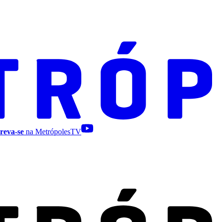
reva-se
na MetrópolesTV