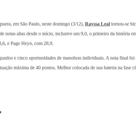
apuera, em São Paulo, neste domingo (3/12),
Rayssa Leal
tornou-se bic
otas altas desde o início, inclusive um 9,0, o primeiro da história e
0,6, e Page Heyn, com 28,9.
segundos e cinco oportunidades de manobras individuais. A nota final f
uação máxima de 40 pontos. Melhor colocada de sua bateria na fase clas
a