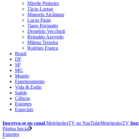
Mirelle Pinheiro
Tácio Lorran
Manoela Alcântara
Lucas Pasin
Tiago Pavinatto
Demétrio Vecchioli
Reinaldo Azevedo
Milena Teixeira
Rodrigo França
Brasil
DF
SP
MG
Mundo
Entretenimento
Vida & Estilo
Saúde
Ciência
Esportes
Especiais
Inscreva-se no canal
MetrópolesTV no
YouTube
MetrópolesTV
Insc
Página Inicial
Esportes