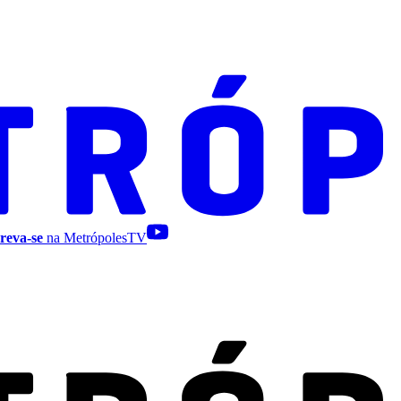
reva-se
na MetrópolesTV