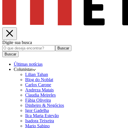
Digite sua busca
Buscar
Buscar
Últimas notícias
Colunistas
Lilian Tahan
Blog do Noblat
Carlos Carone
Andreza Matais
Claudia Meireles
Fábia Oliveira
Dinheiro & Negócios
Igor Gadelha
Ilca Maria Estevão
Isadora Teixeira
Mario Sabino