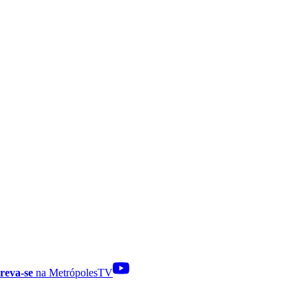
reva-se
na MetrópolesTV