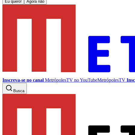
Eu quero!
Agora não
Inscreva-se no canal
MetrópolesTV no
YouTube
MetrópolesTV
Insc
Busca