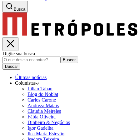
Busca
Digite sua busca
Buscar
Buscar
Últimas notícias
Colunistas
Lilian Tahan
Blog do Noblat
Carlos Carone
Andreza Matais
Claudia Meireles
Fábia Oliveira
Dinheiro & Negócios
Igor Gadelha
Ilca Maria Estevão
Isadora Teixeira