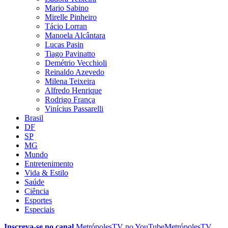
Mario Sabino
Mirelle Pinheiro
Tácio Lorran
Manoela Alcântara
Lucas Pasin
Tiago Pavinatto
Demétrio Vecchioli
Reinaldo Azevedo
Milena Teixeira
Alfredo Henrique
Rodrigo França
Vinícius Passarelli
Brasil
DF
SP
MG
Mundo
Entretenimento
Vida & Estilo
Saúde
Ciência
Esportes
Especiais
Inscreva-se no canal
MetrópolesTV no
YouTube
MetrópolesTV