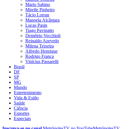
Mario Sabino
Mirelle Pinheiro
Tácio Lorran
Manoela Alcântara
Lucas Pasin
Tiago Pavinatto
Demétrio Vecchioli
Reinaldo Azevedo
Milena Teixeira
Alfredo Henrique
Rodrigo França
Vinícius Passarelli
Brasil
DF
SP
MG
Mundo
Entretenimento
Vida & Estilo
Saúde
Ciência
Esportes
Especiais
Inscreva-se no canal
MetrópolesTV no
YouTube
MetrópolesTV