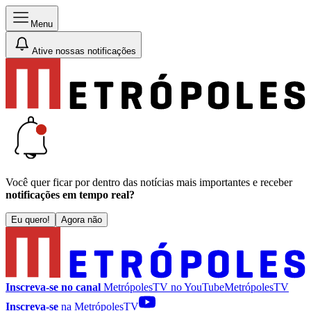
Menu
Ative nossas notificações
Você quer ficar por dentro das notícias mais importantes e receber
notificações em tempo real?
Eu quero!
Agora não
Inscreva-se no canal
MetrópolesTV no
YouTube
MetrópolesTV
Inscreva-se
na MetrópolesTV