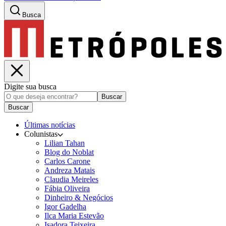
Busca
Digite sua busca
Buscar
Buscar
Últimas notícias
Colunistas
Lilian Tahan
Blog do Noblat
Carlos Carone
Andreza Matais
Claudia Meireles
Fábia Oliveira
Dinheiro & Negócios
Igor Gadelha
Ilca Maria Estevão
Isadora Teixeira