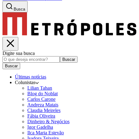
Busca
Digite sua busca
Buscar
Buscar
Últimas notícias
Colunistas
Lilian Tahan
Blog do Noblat
Carlos Carone
Andreza Matais
Claudia Meireles
Fábia Oliveira
Dinheiro & Negócios
Igor Gadelha
Ilca Maria Estevão
Isadora Teixeira