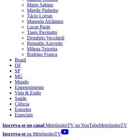
Mario Sabino
Mirelle Pinheiro
Tácio Lorran
Manoela Alcântara
Lucas Pasin
Tiago Pavinatto
Demétrio Vecchioli
Reinaldo Azevedo
Milena Teixeira
Rodrigo França
Brasil
DF
SP
MG
Mundo
Entretenimento
Vida & Estilo
Saúde
Ciência
Esportes
Especiais
Inscreva-se no canal
MetrópolesTV no
YouTube
MetrópolesTV
Inscreva-se
na MetrópolesTV