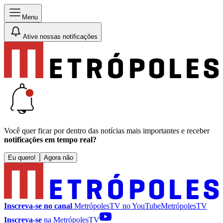
Menu
Ative nossas notificações
Você quer ficar por dentro das notícias mais importantes e receber
notificações em tempo real?
Eu quero!
Agora não
Inscreva-se no canal
MetrópolesTV no
YouTube
MetrópolesTV
Inscreva-se
na MetrópolesTV