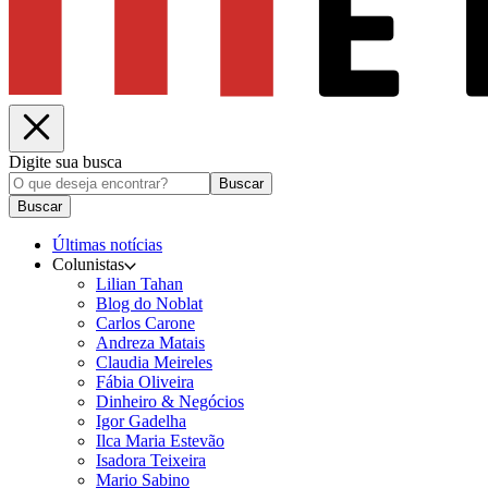
Digite sua busca
Buscar
Buscar
Últimas notícias
Colunistas
Lilian Tahan
Blog do Noblat
Carlos Carone
Andreza Matais
Claudia Meireles
Fábia Oliveira
Dinheiro & Negócios
Igor Gadelha
Ilca Maria Estevão
Isadora Teixeira
Mario Sabino