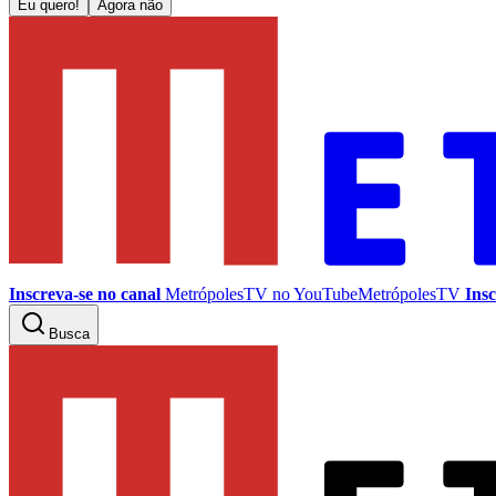
Eu quero!
Agora não
Inscreva-se no canal
MetrópolesTV no
YouTube
MetrópolesTV
Insc
Busca