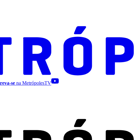
reva-se
na MetrópolesTV