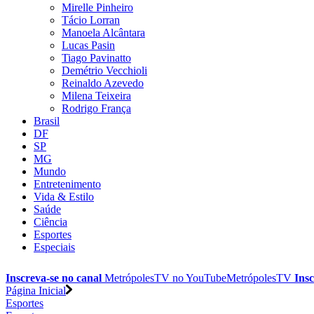
Mirelle Pinheiro
Tácio Lorran
Manoela Alcântara
Lucas Pasin
Tiago Pavinatto
Demétrio Vecchioli
Reinaldo Azevedo
Milena Teixeira
Rodrigo França
Brasil
DF
SP
MG
Mundo
Entretenimento
Vida & Estilo
Saúde
Ciência
Esportes
Especiais
Inscreva-se no canal
MetrópolesTV no
YouTube
MetrópolesTV
Insc
Página Inicial
Esportes