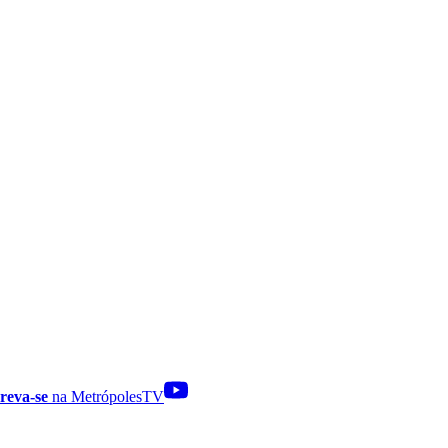
reva-se
na MetrópolesTV