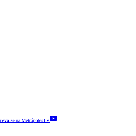
reva-se
na MetrópolesTV