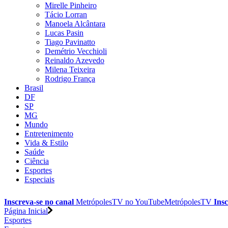
Mirelle Pinheiro
Tácio Lorran
Manoela Alcântara
Lucas Pasin
Tiago Pavinatto
Demétrio Vecchioli
Reinaldo Azevedo
Milena Teixeira
Rodrigo França
Brasil
DF
SP
MG
Mundo
Entretenimento
Vida & Estilo
Saúde
Ciência
Esportes
Especiais
Inscreva-se no canal
MetrópolesTV no
YouTube
MetrópolesTV
Insc
Página Inicial
Esportes