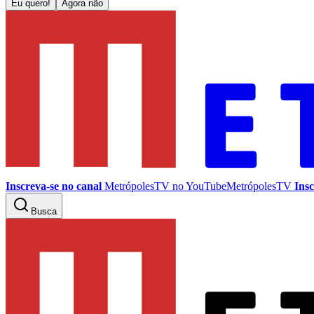
Eu quero!
Agora não
Inscreva-se no canal
MetrópolesTV no
YouTube
MetrópolesTV
Insc
Busca