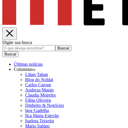
Digite sua busca
Buscar
Buscar
Últimas notícias
Colunistas
Lilian Tahan
Blog do Noblat
Carlos Carone
Andreza Matais
Claudia Meireles
Fábia Oliveira
Dinheiro & Negócios
Igor Gadelha
Ilca Maria Estevão
Isadora Teixeira
Mario Sabino