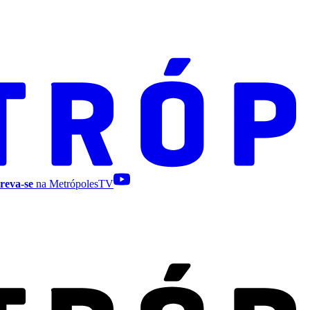
reva-se
na MetrópolesTV