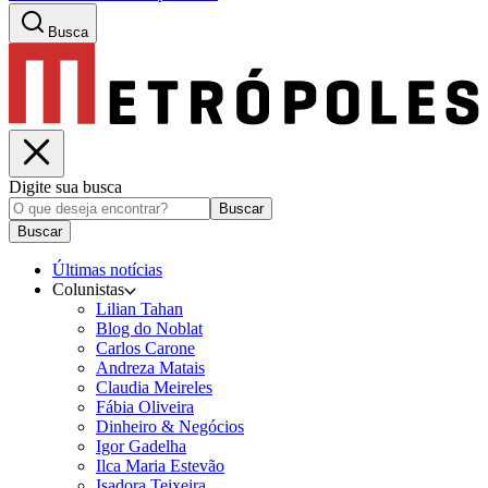
Busca
Digite sua busca
Buscar
Buscar
Últimas notícias
Colunistas
Lilian Tahan
Blog do Noblat
Carlos Carone
Andreza Matais
Claudia Meireles
Fábia Oliveira
Dinheiro & Negócios
Igor Gadelha
Ilca Maria Estevão
Isadora Teixeira