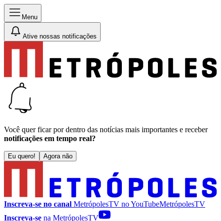
Menu
Ative nossas notificações
Você quer ficar por dentro das notícias mais importantes e receber
notificações em tempo real?
Eu quero!
Agora não
Inscreva-se no canal
MetrópolesTV no
YouTube
MetrópolesTV
Inscreva-se
na MetrópolesTV