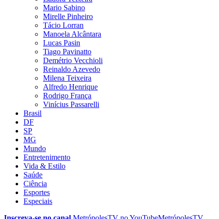
Mario Sabino
Mirelle Pinheiro
Tácio Lorran
Manoela Alcântara
Lucas Pasin
Tiago Pavinatto
Demétrio Vecchioli
Reinaldo Azevedo
Milena Teixeira
Alfredo Henrique
Rodrigo França
Vinícius Passarelli
Brasil
DF
SP
MG
Mundo
Entretenimento
Vida & Estilo
Saúde
Ciência
Esportes
Especiais
Inscreva-se no canal
MetrópolesTV no
YouTube
MetrópolesTV