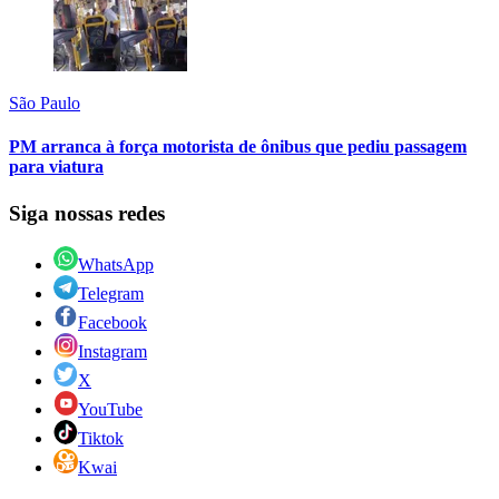
São Paulo
PM arranca à força motorista de ônibus que pediu passagem
para viatura
Siga nossas redes
WhatsApp
Telegram
Facebook
Instagram
X
YouTube
Tiktok
Kwai