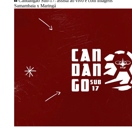
Candangão Sub-17: assista ao vivo e com imagens
Samambaia x Maringá