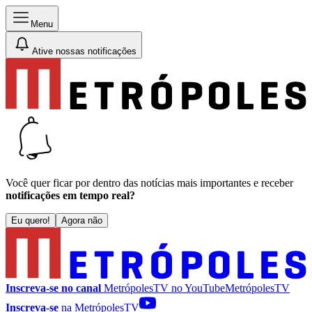
Menu
Ative nossas notificações
Você quer ficar por dentro das notícias mais importantes e receber
notificações em tempo real?
Eu quero!
Agora não
Inscreva-se no canal
MetrópolesTV no
YouTube
MetrópolesTV
Inscreva-se
na MetrópolesTV