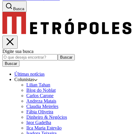
Busca
Digite sua busca
Buscar
Buscar
Últimas notícias
Colunistas
Lilian Tahan
Blog do Noblat
Carlos Carone
Andreza Matais
Claudia Meireles
Fábia Oliveira
Dinheiro & Negócios
Igor Gadelha
Ilca Maria Estevão
Isadora Teixeira