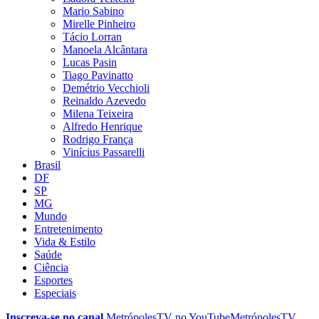
Mario Sabino
Mirelle Pinheiro
Tácio Lorran
Manoela Alcântara
Lucas Pasin
Tiago Pavinatto
Demétrio Vecchioli
Reinaldo Azevedo
Milena Teixeira
Alfredo Henrique
Rodrigo França
Vinícius Passarelli
Brasil
DF
SP
MG
Mundo
Entretenimento
Vida & Estilo
Saúde
Ciência
Esportes
Especiais
Inscreva-se no canal
MetrópolesTV no
YouTube
MetrópolesTV