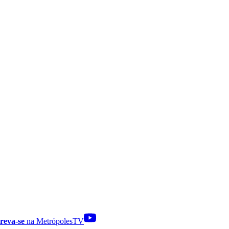
reva-se
na MetrópolesTV