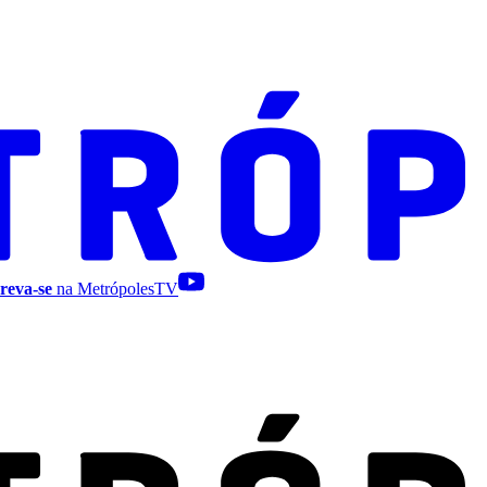
reva-se
na MetrópolesTV