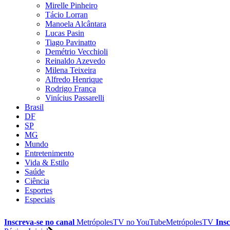
Mirelle Pinheiro
Tácio Lorran
Manoela Alcântara
Lucas Pasin
Tiago Pavinatto
Demétrio Vecchioli
Reinaldo Azevedo
Milena Teixeira
Alfredo Henrique
Rodrigo França
Vinícius Passarelli
Brasil
DF
SP
MG
Mundo
Entretenimento
Vida & Estilo
Saúde
Ciência
Esportes
Especiais
Inscreva-se no canal
MetrópolesTV no
YouTube
MetrópolesTV
Insc