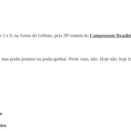
r 2 x 0, na Arena do Grêmio, pela 28ª rodada do
Campeonato Brasile
, mas podia pontuar ou podia ganhar. Neste caso, não. Hoje não, hoje 
ão
tivo