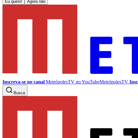
Eu quero!
Agora não
Inscreva-se no canal
MetrópolesTV no
YouTube
MetrópolesTV
Insc
Busca