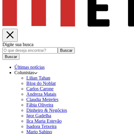
Digite sua busca
Buscar
Buscar
Últimas notícias
Colunistas
Lilian Tahan
Blog do Noblat
Carlos Carone
Andreza Matais
Claudia Meireles
Fábia Oliveira
Dinheiro & Negócios
Igor Gadelha
Ilca Maria Estevão
Isadora Teixeira
Mario Sabino