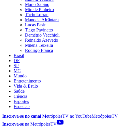
Mario Sabino
Mirelle Pinheiro
Tácio Lorran
Manoela Alcântara
Lucas Pasin
Tiago Pavinatto
Demétrio Vecchioli
Reinaldo Azevedo
Milena Teixeira
Rodrigo França
Brasil
DF
SP
MG
Mundo
Entretenimento
Vida & Estilo
Saúde
Ciência
Esportes
Especiais
Inscreva-se no canal
MetrópolesTV no
YouTube
MetrópolesTV
Inscreva-se
na MetrópolesTV