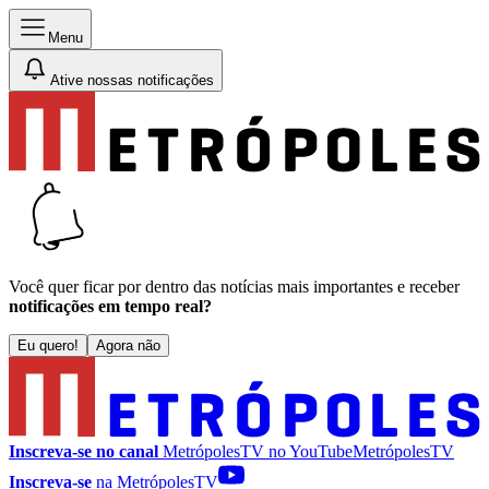
Menu
Ative nossas notificações
Você quer ficar por dentro das notícias mais importantes e receber
notificações em tempo real?
Eu quero!
Agora não
Inscreva-se no canal
MetrópolesTV no
YouTube
MetrópolesTV
Inscreva-se
na MetrópolesTV