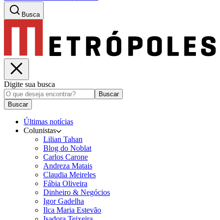
Busca
Digite sua busca
Buscar
Buscar
Últimas notícias
Colunistas
Lilian Tahan
Blog do Noblat
Carlos Carone
Andreza Matais
Claudia Meireles
Fábia Oliveira
Dinheiro & Negócios
Igor Gadelha
Ilca Maria Estevão
Isadora Teixeira